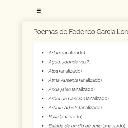
☰
Poemas de Federico García Lor
Adam
(analizado).
Agua, ¿dónde vas?…
.
Alba
(analizado).
Alma Ausente
(analizado).
Anda jaleo
(analizado).
Árbol de Canción
(analizado).
Arbolé Arbolé
(analizado).
Baile
(analizado).
Balada de un día de Julio
(analizado).