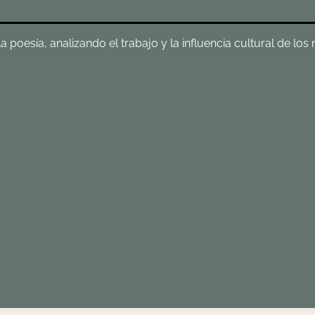
poesía, analizando el trabajo y la influencia cultural de los