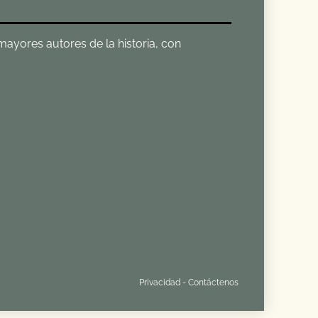
 mayores autores de la historia, con
Privacidad
-
Contáctenos