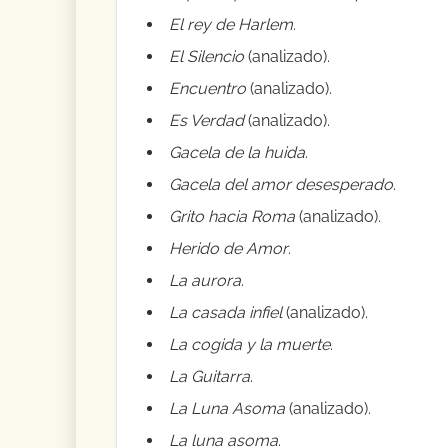
El rey de Harlem
.
El Silencio
(analizado).
Encuentro
(analizado).
Es Verdad
(analizado).
Gacela de la huida
.
Gacela del amor desesperado
.
Grito hacia Roma
(analizado).
Herido de Amor
.
La aurora
.
La casada infiel
(analizado).
La cogida y la muerte
.
La Guitarra
.
La Luna Asoma
(analizado).
La luna asoma
.