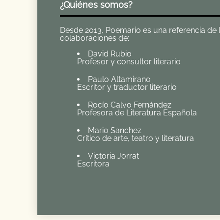
¿Quiénes somos?
Desde 2013, Poemario es una referencia de la 
colaboraciones de:
David Rubio
Profesor y consultor literario
Paulo Altamirano
Escritor y traductor literario
Rocío Calvo Fernández
Profesora de Literatura Española
Mario Sanchez
Crítico de arte, teatro y literatura
Victoria Jorrat
Escritora