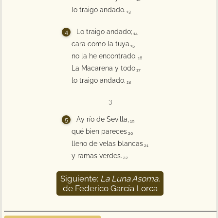
lo traigo andado.
13
Lo traigo andado;
14
cara como la tuya
15
no la he encontrado.
16
La Macarena y todo
17
lo traigo andado.
18
3
Ay río de Sevilla,
19
qué bien pareces
20
lleno de velas blancas
21
y ramas verdes.
22
Siguiente:
La Luna Asoma
,
23
de Federico García Lorca