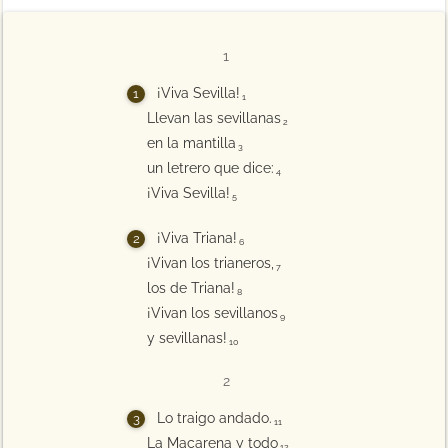
1
¡Viva Sevilla!
1
Llevan las sevillanas
2
en la mantilla
3
un letrero que dice:
4
¡Viva Sevilla!
5
¡Viva Triana!
6
¡Vivan los trianeros,
7
los de Triana!
8
¡Vivan los sevillanos
9
y sevillanas!
10
2
Lo traigo andado.
11
La Macarena y todo
12