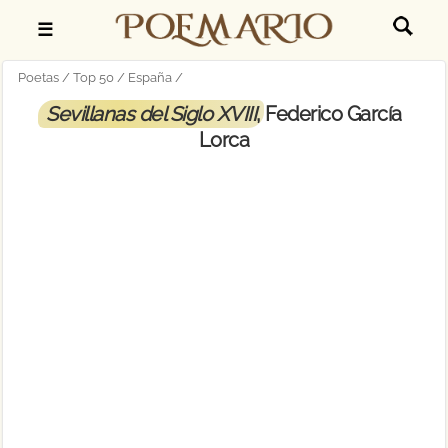
☰
Poetas
Top 50
España
Sevillanas del Siglo XVIII
, Federico García
Lorca