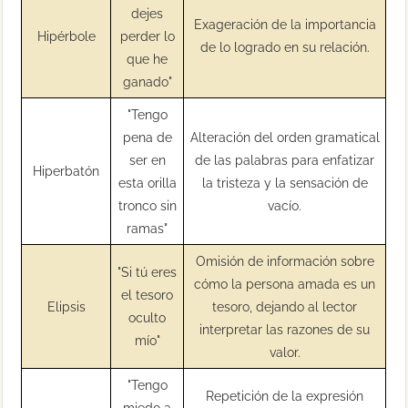
dejes
Exageración de la importancia
Hipérbole
perder lo
de lo logrado en su relación.
que he
ganado"
"Tengo
pena de
Alteración del orden gramatical
ser en
de las palabras para enfatizar
Hiperbatón
esta orilla
la tristeza y la sensación de
tronco sin
vacío.
ramas"
Omisión de información sobre
"Si tú eres
cómo la persona amada es un
el tesoro
Elipsis
tesoro, dejando al lector
oculto
interpretar las razones de su
mío"
valor.
"Tengo
Repetición de la expresión
miedo a