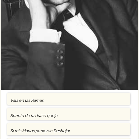
Vals en las Ramas
Soneto de la dulce queja
Si mis Manos pudieran Deshojar