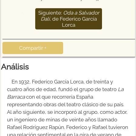
Siguiente:
Oda a Salvador
15
Dalí
, de Federico García
Lorca
Compartir +
Análisis
En 1932, Federico García Lorca, de treinta y
cuatro años de edad, fundó el grupo de teatro
La
Barraca
con el que recorrería España
representando obras del teatro clásico de su país.
Al año siguiente, se incorporó al grupo, como actor,
un ingeniero de minas de veinte años llamado
Rafael Rodríguez Rapún. Federico y Rafael tuvieron
una relación sentimental en la gira de verano de