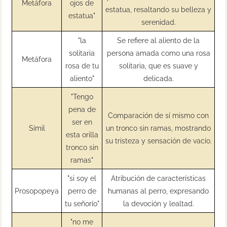
Metáfora
ojos de
estatua, resaltando su belleza y
estatua"
serenidad.
"la
Se refiere al aliento de la
solitaria
persona amada como una rosa
Metáfora
rosa de tu
solitaria, que es suave y
aliento"
delicada.
"Tengo
pena de
Comparación de sí mismo con
ser en
Símil
un tronco sin ramas, mostrando
esta orilla
su tristeza y sensación de vacío.
tronco sin
ramas"
"si soy el
Atribución de características
Prosopopeya
perro de
humanas al perro, expresando
tu señorío"
la devoción y lealtad.
"no me