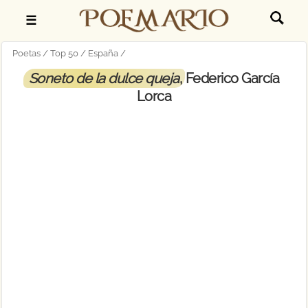
☰
Poetas
Top 50
España
Soneto de la dulce queja
, Federico García
Lorca