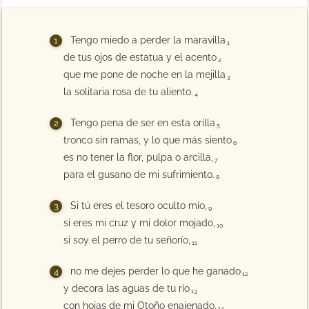
Tengo miedo a perder la maravilla
1
de tus ojos de estatua y el acento
2
que me pone de noche en la mejilla
3
la solitaria rosa de tu aliento.
4
Tengo pena de ser en esta orilla
5
tronco sin ramas, y lo que más siento
6
es no tener la flor, pulpa o arcilla,
7
para el gusano de mi sufrimiento.
8
Si tú eres el tesoro oculto mío,
9
si eres mi cruz y mi dolor mojado,
10
si soy el perro de tu señorío,
11
no me dejes perder lo que he ganado
12
y decora las aguas de tu río
13
con hojas de mi Otoño enajenado.
14