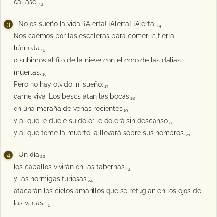
callase.
13
No es sueño la vida. ¡Alerta! ¡Alerta! ¡Alerta!
14
Nos caemos por las escaleras para comer la tierra
húmeda
15
o subimos al filo de la nieve con el coro de las dalias
muertas.
16
Pero no hay olvido, ni sueño:
17
carne viva. Los besos atan las bocas
18
en una maraña de venas recientes
19
y al que le duele su dolor le dolerá sin descanso
20
y al que teme la muerte la llevará sobre sus hombros.
21
Un día
22
los caballos vivirán en las tabernas
23
y las hormigas furiosas
24
atacarán los cielos amarillos que se refugian en los ojos de
las vacas.
25