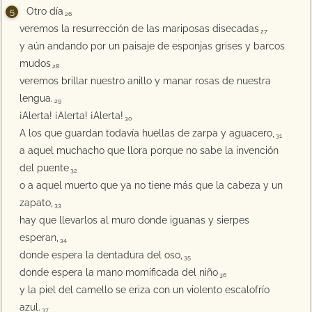
Otro día
26
veremos la resurrección de las mariposas disecadas
27
y aún andando por un paisaje de esponjas grises y barcos
mudos
28
veremos brillar nuestro anillo y manar rosas de nuestra
lengua.
29
¡Alerta! ¡Alerta! ¡Alerta!
30
A los que guardan todavía huellas de zarpa y aguacero,
31
a aquel muchacho que llora porque no sabe la invención
del puente
32
o a aquel muerto que ya no tiene más que la cabeza y un
zapato,
33
hay que llevarlos al muro donde iguanas y sierpes
esperan,
34
donde espera la dentadura del oso,
35
donde espera la mano momificada del niño
36
y la piel del camello se eriza con un violento escalofrío
azul.
37