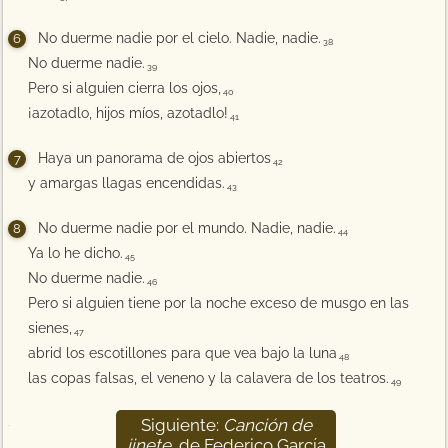
No duerme nadie por el cielo. Nadie, nadie.
38
No duerme nadie.
39
Pero si alguien cierra los ojos,
40
¡azotadlo, hijos míos, azotadlo!
41
Haya un panorama de ojos abiertos
42
y amargas llagas encendidas.
43
No duerme nadie por el mundo. Nadie, nadie.
44
Ya lo he dicho.
45
No duerme nadie.
46
Pero si alguien tiene por la noche exceso de musgo en las
sienes,
47
abrid los escotillones para que vea bajo la luna
48
las copas falsas, el veneno y la calavera de los teatros.
49
Siguiente:
Canción de
50
jinete
, de Federico García