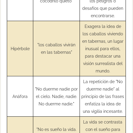
cocodrilo quieto"
los peligros o
desafíos que pueden
encontrarse.
Exagera la idea de
los caballos viviendo
en tabernas, un lugar
"los caballos vivirán
Hipérbole
inusual para ellos,
en las tabernas"
para destacar una
visión surrealista del
mundo.
La repetición de "No
"No duerme nadie por
duerme nadie" al
Anáfora
el cielo. Nadie, nadie.
principio de las frases
No duerme nadie."
enfatiza la idea de
una vigilia incesante.
La vida se contrasta
"No es sueño la vida.
con el sueño para