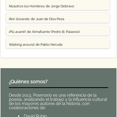
Nosotros los Hombres
, de Jorge Debravo
Reír llorando
, de Juan de Dios Peza
¡Più avanti!
, de Almafuerte (Pedro B. Palacios)
Walking around
, de Pablo Neruda
¿Quiénes somos?
Desde 2013, Poemario es una referencia de la
poesía, analizando el trabajo y la influencia cultural
de los mayores autores de la historia, con
colaboraciones de:
David Rubio