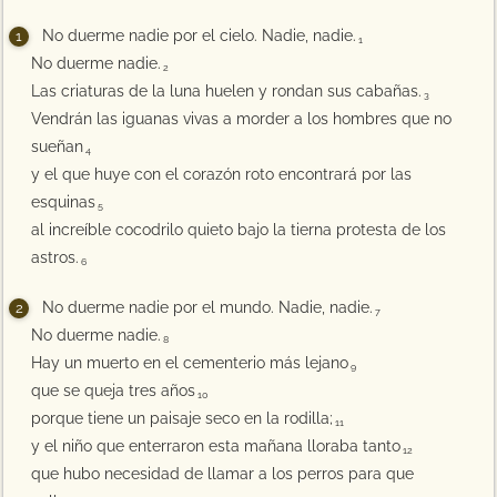
No duerme nadie por el cielo. Nadie, nadie.
1
No duerme nadie.
2
Las criaturas de la luna huelen y rondan sus cabañas.
3
Vendrán las iguanas vivas a morder a los hombres que no
sueñan
4
y el que huye con el corazón roto encontrará por las
esquinas
5
al increíble cocodrilo quieto bajo la tierna protesta de los
astros.
6
No duerme nadie por el mundo. Nadie, nadie.
7
No duerme nadie.
8
Hay un muerto en el cementerio más lejano
9
que se queja tres años
10
porque tiene un paisaje seco en la rodilla;
11
y el niño que enterraron esta mañana lloraba tanto
12
que hubo necesidad de llamar a los perros para que