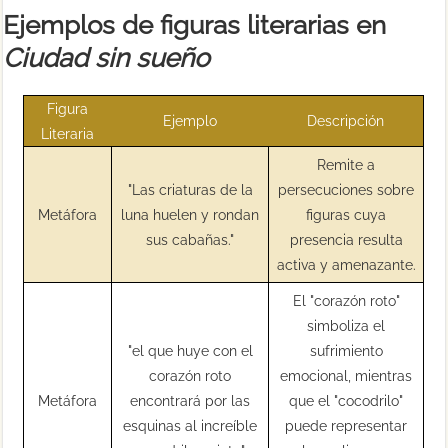
Ejemplos de figuras literarias en
Ciudad sin sueño
Figura
Ejemplo
Descripción
Literaria
Remite a
"Las criaturas de la
persecuciones sobre
Metáfora
luna huelen y rondan
figuras cuya
sus cabañas."
presencia resulta
activa y amenazante.
El "corazón roto"
simboliza el
"el que huye con el
sufrimiento
corazón roto
emocional, mientras
Metáfora
encontrará por las
que el "cocodrilo"
esquinas al increíble
puede representar