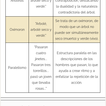
Antítesis
arbolé seco y
contraposición, destacando
verdé."
la dualidad y la naturaleza
contradictoria del árbol.
Se trata de un oxímoron, de
"Arbolé,
modo que un árbol no
Oxímoron
arbolé seco y
puede ser simultáneamente
verdé."
seco (muerto) y verde (vivo).
"Pasaron
cuatro
Estructura paralela en las
jinetes...
descripciones de los
Pasaron tres
hombres que pasan, lo que
Paralelismo
torerillos...
ayuda a crear ritmo y a
pasó un joven
enfatizar la repetición de la
que llevaba
acción.
rosas..."