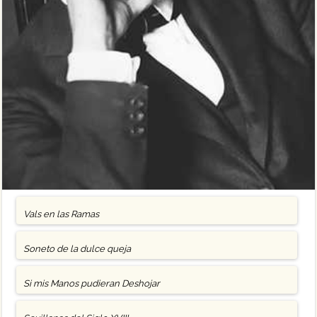
Vals en las Ramas
Soneto de la dulce queja
Si mis Manos pudieran Deshojar