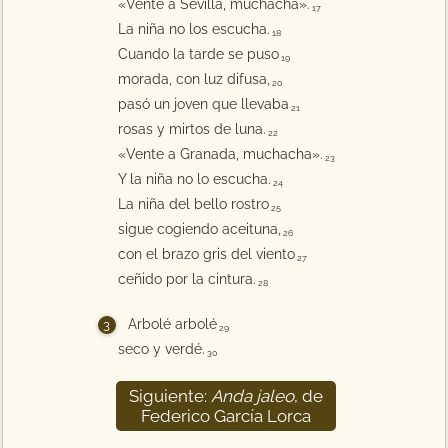
«Vente a Sevilla, muchacha».
17
La niña no los escucha.
18
Cuando la tarde se puso
19
morada, con luz difusa,
20
pasó un joven que llevaba
21
rosas y mirtos de luna.
22
«Vente a Granada, muchacha».
23
Y la niña no lo escucha.
24
La niña del bello rostro
25
sigue cogiendo aceituna,
26
con el brazo gris del viento
27
ceñido por la cintura.
28
Arbolé arbolé
29
seco y verdé.
30
Siguiente:
Anda jaleo
, de
31
Federico García Lorca