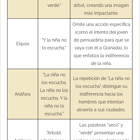
verdé."
árbol, creando una imagen
más impactante.
Omite una acción específica
(como el intento del joven
"Y la niña no
de persuadirla para que se
Elipsis
lo escucha."
vaya con él a Granada), lo
que enfatiza la indiferencia
de la niña.
"La niña no
La repetición de "La niña no
los escucha.
los escucha" distingue su
La niña no los
Anáfora
indiferencia hacia los
escucha. Y la
hombres que intentan
niña no lo
atraerla a sus ciudades.
escucha."
Las palabras "seco" y
"Arbolé,
"verdé" presentan una