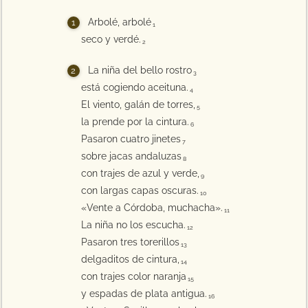
Arbolé, arbolé
1
seco y verdé.
2
La niña del bello rostro
3
está cogiendo aceituna.
4
El viento, galán de torres,
5
la prende por la cintura.
6
Pasaron cuatro jinetes
7
sobre jacas andaluzas
8
con trajes de azul y verde,
9
con largas capas oscuras.
10
«Vente a Córdoba, muchacha».
11
La niña no los escucha.
12
Pasaron tres torerillos
13
delgaditos de cintura,
14
con trajes color naranja
15
y espadas de plata antigua.
16