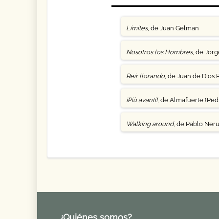
Límites
, de Juan Gelman
Nosotros los Hombres
, de Jor
Reír llorando
, de Juan de Dios 
¡Più avanti!
, de Almafuerte (Pedr
Walking around
, de Pablo Ner
¿Quiénes somos?