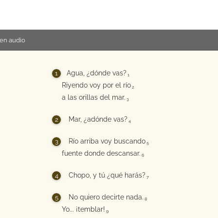
en audio
Agua, ¿dónde vas?
1
Riyendo voy por el río
2
a las orillas del mar.
3
Mar, ¿adónde vas?
4
Río arriba voy buscando
5
fuente donde descansar.
6
Chopo, y tú ¿qué harás?
7
No quiero decirte nada.
8
Yo... ¡temblar!
9