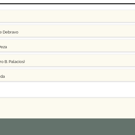
ge Debravo
Peza
o B. Palacios)
uda