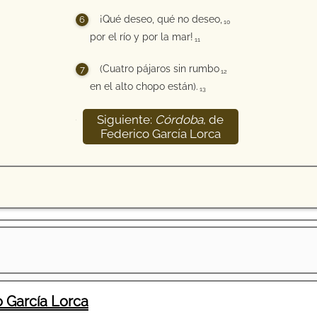
¡Qué deseo, qué no deseo,
10
por el río y por la mar!
11
(Cuatro pájaros sin rumbo
12
en el alto chopo están).
13
Siguiente:
Córdoba
, de
14
Federico García Lorca
 García Lorca