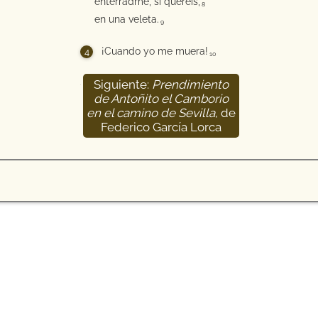
enterradme, si queréis,
8
en una veleta.
9
¡Cuando yo me muera!
10
Siguiente:
Prendimiento
de Antoñito el Camborio
en el camino de Sevilla
, de
Federico García Lorca