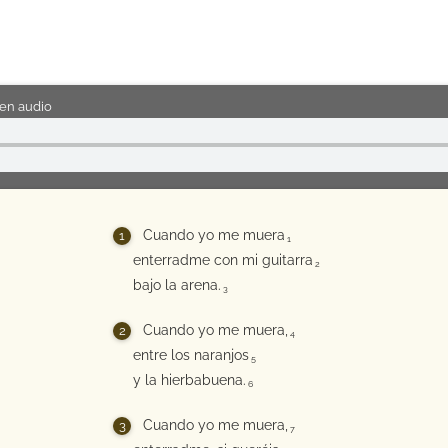
en audio
Cuando yo me muera
1
enterradme con mi guitarra
2
bajo la arena.
3
Cuando yo me muera,
4
entre los naranjos
5
y la hierbabuena.
6
Cuando yo me muera,
7