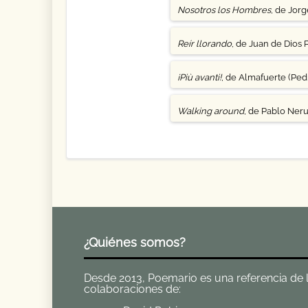
Nosotros los Hombres
, de Jor
Reír llorando
, de Juan de Dios 
¡Più avanti!
, de Almafuerte (Pedr
Walking around
, de Pablo Ner
¿Quiénes somos?
Desde 2013, Poemario es una referencia de la 
colaboraciones de: