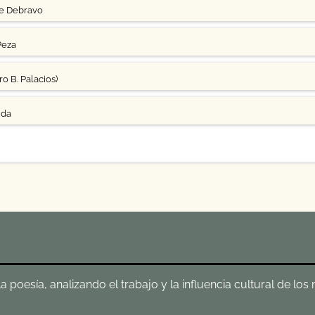
ge Debravo
Peza
o B. Palacios)
uda
poesía, analizando el trabajo y la influencia cultural de los