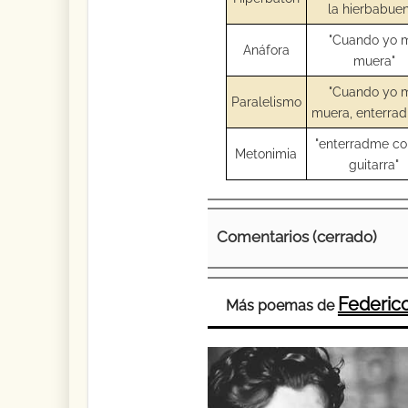
la hierbabue
"Cuando yo 
Anáfora
muera"
"Cuando yo 
Paralelismo
muera, enterradm
"enterradme co
Metonimia
guitarra"
Comentarios (cerrado)
Federico
Más poemas de