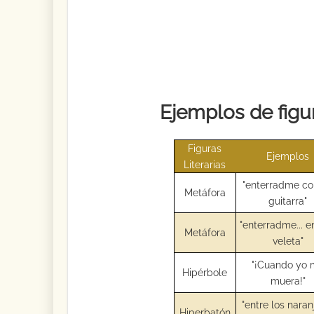
Ejemplos de figur
Figuras
Ejemplos
Literarias
"enterradme co
Metáfora
guitarra"
"enterradme... e
Metáfora
veleta"
"¡Cuando yo
Hipérbole
muera!"
"entre los naran
Hiperbatón