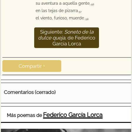
su aventura a aquella gente,
56
en las tejas de pizarra
57
el viento, furioso, muerde.
58
Siguiente:
Soneto de la
59
dulce queja
, de Federico
García Lorca
Compartir +
Comentarios (cerrado)
Federico García Lorca
Más poemas de