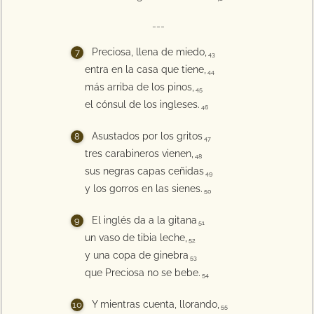
---
Preciosa, llena de miedo,
43
entra en la casa que tiene,
44
más arriba de los pinos,
45
el cónsul de los ingleses.
46
Asustados por los gritos
47
tres carabineros vienen,
48
sus negras capas ceñidas
49
y los gorros en las sienes.
50
El inglés da a la gitana
51
un vaso de tibia leche,
52
y una copa de ginebra
53
que Preciosa no se bebe.
54
Y mientras cuenta, llorando,
55