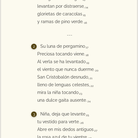
levantan por distraerse,
14
glorietas de caracolas
15
y ramas de pino verde.
16
---
Su luna de pergamino
17
Preciosa tocando viene.
18
Al verla se ha levantado
19
el viento que nunca duerme.
20
San Cristobalón desnudo,
21
lleno de lenguas celestes,
22
mira la niña tocando
23
una dulce gaita ausente.
24
Niña, deja que levante
25
tu vestido para verte.
26
Abre en mis dedos antiguos
27
la rosa azul de tu vientre.