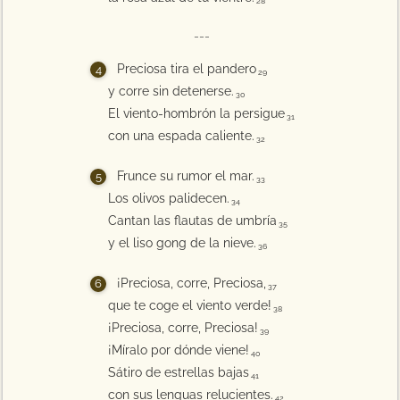
28
---
Preciosa tira el pandero
29
y corre sin detenerse.
30
El viento-hombrón la persigue
31
con una espada caliente.
32
Frunce su rumor el mar.
33
Los olivos palidecen.
34
Cantan las flautas de umbría
35
y el liso gong de la nieve.
36
¡Preciosa, corre, Preciosa,
37
que te coge el viento verde!
38
¡Preciosa, corre, Preciosa!
39
¡Míralo por dónde viene!
40
Sátiro de estrellas bajas
41
con sus lenguas relucientes.
42