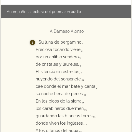
Acompañe la lectura del poema en audio
A Dámaso Alonso
Su luna de pergamino
1
Preciosa tocando viene
2
por un anfibio sendero
3
de cristales y laureles.
4
El silencio sin estrellas,
5
huyendo del sonsonete,
6
cae donde el mar bate y canta
7
su noche llena de peces.
8
En los picos de la sierra
9
los carabineros duermen
10
guardando las blancas torres
11
donde viven los ingleses.
12
Y los gitanos del agua
13