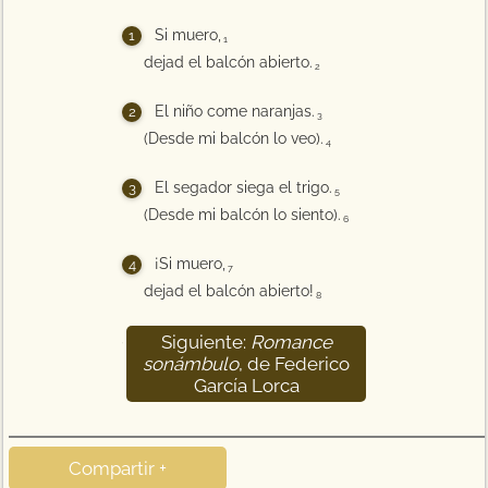
Si muero,
1
dejad el balcón abierto.
2
El niño come naranjas.
3
(Desde mi balcón lo veo).
4
El segador siega el trigo.
5
(Desde mi balcón lo siento).
6
¡Si muero,
7
dejad el balcón abierto!
8
Siguiente:
Romance
9
sonámbulo
, de Federico
García Lorca
Compartir +