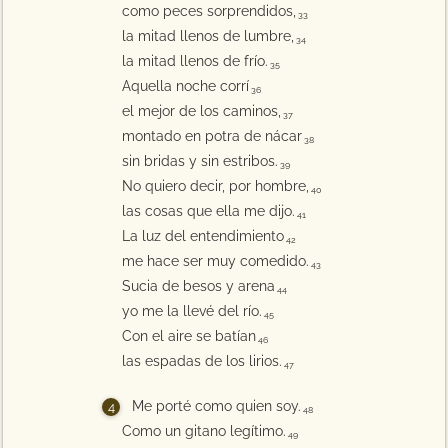
como peces sorprendidos,
33
la mitad llenos de lumbre,
34
la mitad llenos de frío.
35
Aquella noche corrí
36
el mejor de los caminos,
37
montado en potra de nácar
38
sin bridas y sin estribos.
39
No quiero decir, por hombre,
40
las cosas que ella me dijo.
41
La luz del entendimiento
42
me hace ser muy comedido.
43
Sucia de besos y arena
44
yo me la llevé del río.
45
Con el aire se batían
46
las espadas de los lirios.
47
Me porté como quien soy.
48
Como un gitano legítimo.
49