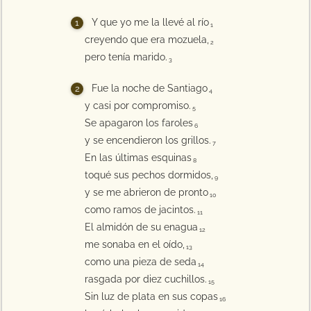
Y que yo me la llevé al río
1
creyendo que era mozuela,
2
pero tenía marido.
3
Fue la noche de Santiago
4
y casi por compromiso.
5
Se apagaron los faroles
6
y se encendieron los grillos.
7
En las últimas esquinas
8
toqué sus pechos dormidos,
9
y se me abrieron de pronto
10
como ramos de jacintos.
11
El almidón de su enagua
12
me sonaba en el oído,
13
como una pieza de seda
14
rasgada por diez cuchillos.
15
Sin luz de plata en sus copas
16