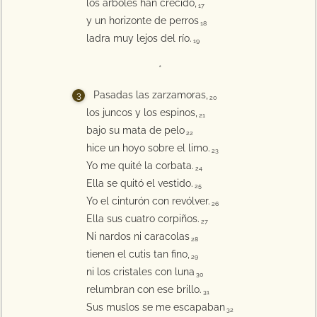
los árboles han crecido,
17
y un horizonte de perros
18
ladra muy lejos del río.
19
*
Pasadas las zarzamoras,
20
los juncos y los espinos,
21
bajo su mata de pelo
22
hice un hoyo sobre el limo.
23
Yo me quité la corbata.
24
Ella se quitó el vestido.
25
Yo el cinturón con revólver.
26
Ella sus cuatro corpiños.
27
Ni nardos ni caracolas
28
tienen el cutis tan fino,
29
ni los cristales con luna
30
relumbran con ese brillo.
31
Sus muslos se me escapaban
32