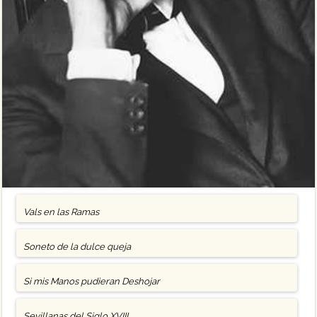
Vals en las Ramas
Soneto de la dulce queja
Si mis Manos pudieran Deshojar
Sevillanas del Siglo XVIII