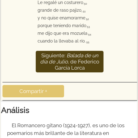
Le regalé un costurero
50
grande de raso pajizo,
51
y no quise enamorarme
52
porque teniendo marido
53
me dijo que era mozuela
54
cuando la llevaba al río.
55
Siguiente:
Balada de un
56
día de Julio
, de Federico
García Lorca
Compartir +
Análisis
El Romancero gitano (1924-1927), es uno de los
poemarios más brillante de la literatura en