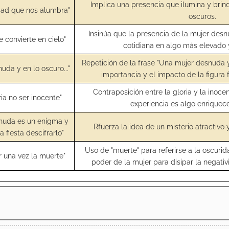
Implica una presencia que ilumina y br
idad que nos alumbra"
oscuros.
Insinúa que la presencia de la mujer desn
se convierte en cielo"
cotidiana en algo más elevado 
Repetición de la frase "Una mujer desnuda y
uda y en lo oscuro..."
importancia y el impacto de la figura
Contraposición entre la gloria y la inoce
ria no ser inocente"
experiencia es algo enriquece
nuda es un enigma y
Rfuerza la idea de un misterio atractivo
 fiesta descifrarlo"
Uso de "muerte" para referirse a la oscurid
r una vez la muerte"
poder de la mujer para disipar la negati