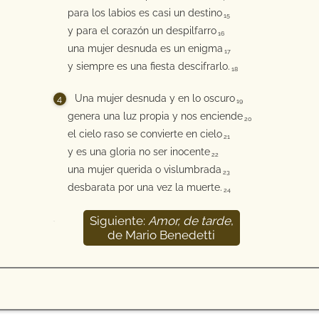
para los labios es casi un destino
15
y para el corazón un despilfarro
16
una mujer desnuda es un enigma
17
y siempre es una fiesta descifrarlo.
18
Una mujer desnuda y en lo oscuro
19
genera una luz propia y nos enciende
20
el cielo raso se convierte en cielo
21
y es una gloria no ser inocente
22
una mujer querida o vislumbrada
23
desbarata por una vez la muerte.
24
Siguiente:
Amor, de tarde
,
25
de Mario Benedetti