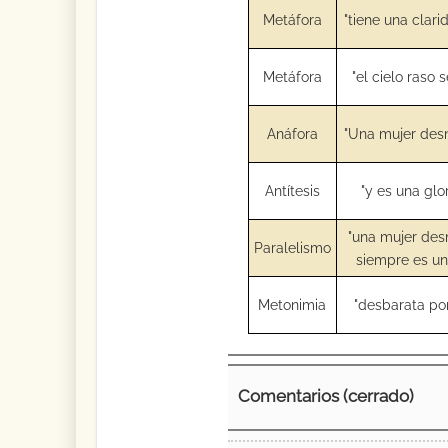
Metáfora
"tiene una clar
Metáfora
"el cielo raso 
Anáfora
"Una mujer desn
Antítesis
"y es una glo
"una mujer des
Paralelismo
siempre es una
Metonimia
"desbarata po
Comentarios (cerrado)