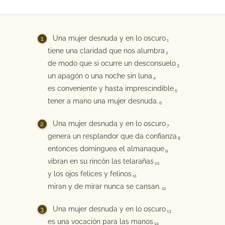
Una mujer desnuda y en lo oscuro
1
tiene una claridad que nos alumbra
2
de modo que si ocurre un desconsuelo
3
un apagón o una noche sin luna
4
es conveniente y hasta imprescindible
5
tener a mano una mujer desnuda.
6
Una mujer desnuda y en lo oscuro
7
genera un resplandor que da confianza
8
entonces dominguea el almanaque
9
vibran en su rincón las telarañas
10
y los ojos felices y felinos
11
miran y de mirar nunca se cansan.
12
Una mujer desnuda y en lo oscuro
13
es una vocación para las manos
14