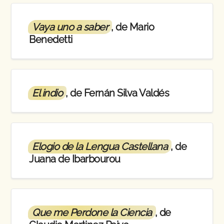
Vaya uno a saber
, de Mario
Benedetti
El indio
, de Fernán Silva Valdés
Elogio de la Lengua Castellana
, de
Juana de Ibarbourou
Que me Perdone la Ciencia
, de