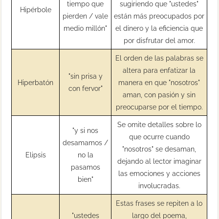
tiempo que
sugiriendo que "ustedes"
Hipérbole
pierden / vale
están más preocupados por
medio millón"
el dinero y la eficiencia que
por disfrutar del amor.
El orden de las palabras se
altera para enfatizar la
"sin prisa y
Hiperbatón
manera en que "nosotros"
con fervor"
aman, con pasión y sin
preocuparse por el tiempo.
Se omite detalles sobre lo
"y si nos
que ocurre cuando
desamamos /
"nosotros" se desaman,
Elipsis
no la
dejando al lector imaginar
pasamos
las emociones y acciones
bien"
involucradas.
Estas frases se repiten a lo
"ustedes
largo del poema,