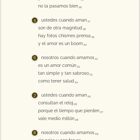
no la pasamos bien
16
ustedes cuando aman
17
son de otra magnitud
18
hay fotos chismes prensa
19
y el amor es un boom
20
nosotros cuando amamos
21
es un amor común
22
tan simple y tan sabroso
23
como tener salud
24
ustedes cuando aman
25
consultan el reloj
26
porque el tiempo que pierden
27
vale medio millón
28
nosotros cuando amamos
29