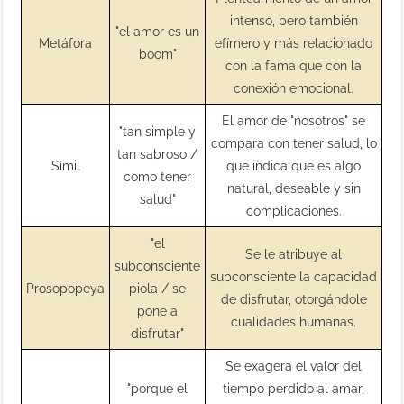
intenso, pero también
"el amor es un
Metáfora
efímero y más relacionado
boom"
con la fama que con la
conexión emocional.
El amor de "nosotros" se
"tan simple y
compara con tener salud, lo
tan sabroso /
Símil
que indica que es algo
como tener
natural, deseable y sin
salud"
complicaciones.
"el
Se le atribuye al
subconsciente
subconsciente la capacidad
Prosopopeya
piola / se
de disfrutar, otorgándole
pone a
cualidades humanas.
disfrutar"
Se exagera el valor del
"porque el
tiempo perdido al amar,