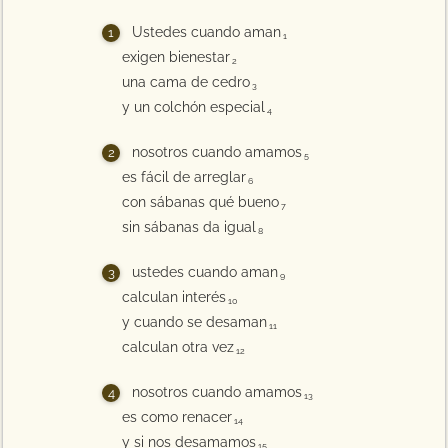
Ustedes cuando aman
1
exigen bienestar
2
una cama de cedro
3
y un colchón especial
4
nosotros cuando amamos
5
es fácil de arreglar
6
con sábanas qué bueno
7
sin sábanas da igual
8
ustedes cuando aman
9
calculan interés
10
y cuando se desaman
11
calculan otra vez
12
nosotros cuando amamos
13
es como renacer
14
y si nos desamamos
15