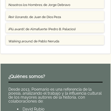
Nosotros los Hombres
, de Jorge Debravo
Reír llorando
, de Juan de Dios Peza
¡Più avanti!
, de Almafuerte (Pedro B. Palacios)
Walking around
, de Pablo Neruda
¿Quiénes somos?
Desde 2013, Poemario es una referencia de la
poesía, analizando el trabajo y la influencia cultural
de los mayores autores de la historia, con
colaboraciones de:
David Rubio