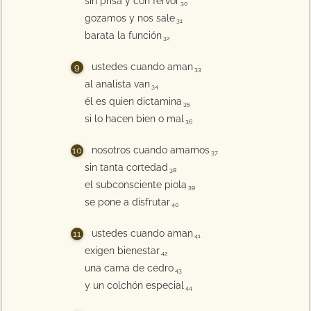
sin prisa y con fervor
30
gozamos y nos sale
31
barata la función
32
ustedes cuando aman
33
al analista van
34
él es quien dictamina
35
si lo hacen bien o mal
36
nosotros cuando amamos
37
sin tanta cortedad
38
el subconsciente piola
39
se pone a disfrutar
40
ustedes cuando aman
41
exigen bienestar
42
una cama de cedro
43
y un colchón especial
44