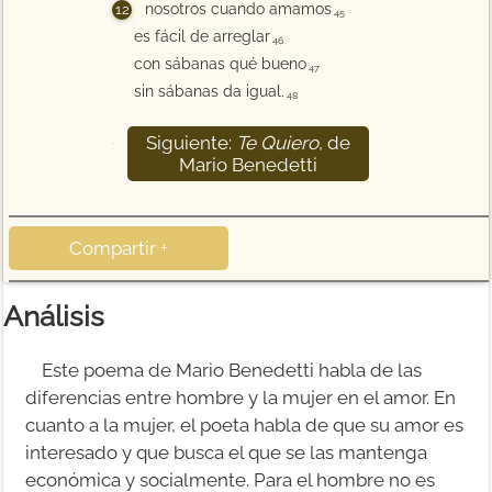
nosotros cuando amamos
45
es fácil de arreglar
46
con sábanas qué bueno
47
sin sábanas da igual.
48
Siguiente:
Te Quiero
, de
49
Mario Benedetti
Compartir +
Análisis
Este poema de Mario Benedetti habla de las
diferencias entre hombre y la mujer en el amor. En
cuanto a la mujer, el poeta habla de que su amor es
interesado y que busca el que se las mantenga
económica y socialmente. Para el hombre no es