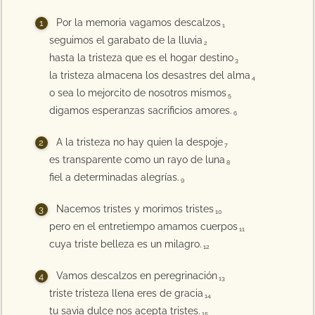
Por la memoria vagamos descalzos
1
seguimos el garabato de la lluvia
2
hasta la tristeza que es el hogar destino
3
la tristeza almacena los desastres del alma
4
o sea lo mejorcito de nosotros mismos
5
digamos esperanzas sacrificios amores.
6
A la tristeza no hay quien la despoje
7
es transparente como un rayo de luna
8
fiel a determinadas alegrías.
9
Nacemos tristes y morimos tristes
10
pero en el entretiempo amamos cuerpos
11
cuya triste belleza es un milagro.
12
Vamos descalzos en peregrinación
13
triste tristeza llena eres de gracia
14
tu savia dulce nos acepta tristes.
15