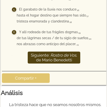
El garabato de la lluvia nos conduce
16
hasta el hogar destino que siempre has sido
17
tristeza enamorada y clandestina
18
Y allí rodeada de tus frágiles dogmas
19
de tus lágrimas secas / de tu siglo de sueños
20
nos abrazas como anticipo del placer.
21
Siguiente:
Rostro de Vos
,
22
de Mario Benedetti
Compartir +
Análisis
La tristeza hace que no seamos nosotros mismos.