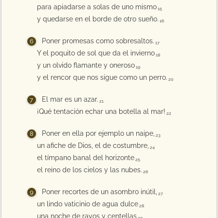
para apiadarse a solas de uno mismo
15
y quedarse en el borde de otro sueño.
16
Poner promesas como sobresaltos.
17
Y el poquito de sol que da el invierno
18
y un olvido flamante y oneroso
19
y el rencor que nos sigue como un perro.
20
El mar es un azar.
21
¡Qué tentación echar una botella al mar!
22
Poner en ella por ejemplo un naipe,
23
un afiche de Dios, el de costumbre,
24
el tímpano banal del horizonte
25
el reino de los cielos y las nubes.
26
Poner recortes de un asombro inútil,
27
un lindo vaticinio de agua dulce
28
una noche de rayos y centellas