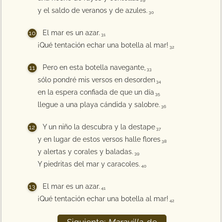
29
y el saldo de veranos y de azules.
30
El mar es un azar.
31
¡Qué tentación echar una botella al mar!
32
Pero en esta botella navegante,
33
sólo pondré mis versos en desorden
34
en la espera confiada de que un día
35
llegue a una playa cándida y salobre.
36
Y un niño la descubra y la destape
37
y en lugar de estos versos halle flores
38
y alertas y corales y baladas.
39
Y piedritas del mar y caracoles.
40
El mar es un azar.
41
¡Qué tentación echar una botella al mar!
42