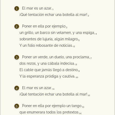
El mar es un azar.
1
¡Qué tentación echar una botella al mar!
2
Poner en ella por ejemplo
3
un grillo, un barco sin velamen, y una espiga,
4
sobrantes de lujuria, algún milagro
5
Y un folio rebosante de noticias.
6
Poner un verde, un duelo, una proclama,
7
dos rezos, y una cábala indecisa.
8
El cable que jamás llegó a destino
9
Y la esperanza pródiga y cautiva.
10
El mar es un azar.
11
¡Qué tentación echar una botella al mar!
12
Poner en ella por ejemplo un tango
13
que enumerara todos los pretextos
14