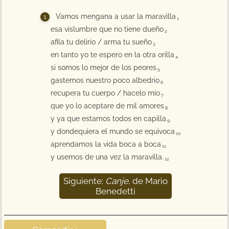
Vamos mengana a usar la maravilla
1
esa vislumbre que no tiene dueño
2
afila tu delirio / arma tu sueño
3
en tanto yo te espero en la otra orilla
4
si somos lo mejor de los peores
5
gastemos nuestro poco albedrio
6
recupera tu cuerpo / hacelo mío
7
que yo lo aceptare de mil amores
8
y ya que estamos todos en capilla
9
y dondequiera el mundo se equivoca
10
aprendamos la vida boca a boca
11
y usemos de una vez la maravilla.
12
Siguiente:
Canje
, de Mario
13
Benedetti