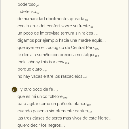
poderoso
96
indefenso
97
de humanidad dócilmente apurada
98
con la cruz del confort sobre su frente
99
un poco de imprevista ternura sin raíces
100
digamos por ejemplo hacia una madre equis
101
que ayer en el zoológico de Central Park
102
le decía a su niño con preciosa nostalgia
103
look Johnny this is a cow
104
porque claro
105
no hay vacas entre los rascacielos
106
y otro poco de fe
107
que es mi único folklore
108
para agitar como un pañuelo blanco
109
cuando pasen o simplemente canten
110
las tres clases de seres más vivos de este Norte
111
quiero decir los negros
112