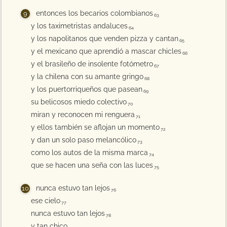
entonces los becarios colombianos
63
y los taximetristas andaluces
64
y los napolitanos que venden pizza y cantan
65
y el mexicano que aprendió a mascar chicles
66
y el brasileño de insolente fotómetro
67
y la chilena con su amante gringo
68
y los puertorriqueños que pasean
69
su belicosos miedo colectivo
70
miran y reconocen mi renguera
71
y ellos también se aflojan un momento
72
y dan un solo paso melancólico
73
como los autos de la misma marca
74
que se hacen una seña con las luces
75
nunca estuvo tan lejos
76
ese cielo
77
nunca estuvo tan lejos
78
y tan chico