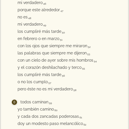
mi verdadero
46
porque este alrededor
47
no es
48
mi verdadero
49
los cumpliré más tarde
50
en febrero o en marzo
51
con los ojos que siempre me miraron
52
las palabras que siempre me dijeron
53
con un cielo de ayer sobre mis hombros
54
y el corazón deshilachado y terco
55
los cumpliré más tarde
56
o no los cumplo
57
pero éste no es mi verdadero
58
todos caminan
59
yo también camino
60
y cada dos zancadas poderosas
61
doy un modesto paso melancólico
62