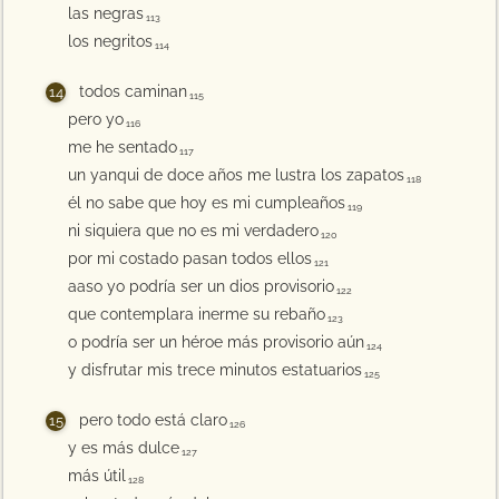
las negras
113
los negritos
114
todos caminan
115
pero yo
116
me he sentado
117
un yanqui de doce años me lustra los zapatos
118
él no sabe que hoy es mi cumpleaños
119
ni siquiera que no es mi verdadero
120
por mi costado pasan todos ellos
121
aaso yo podría ser un dios provisorio
122
que contemplara inerme su rebaño
123
o podría ser un héroe más provisorio aún
124
y disfrutar mis trece minutos estatuarios
125
pero todo está claro
126
y es más dulce
127
más útil
128