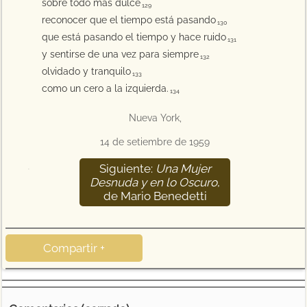
sobre todo más dulce
129
reconocer que el tiempo está pasando
130
que está pasando el tiempo y hace ruido
131
y sentirse de una vez para siempre
132
olvidado y tranquilo
133
como un cero a la izquierda.
134
Nueva York,
14 de setiembre de 1959
Siguiente:
Una Mujer
135
Desnuda y en lo Oscuro
,
de Mario Benedetti
Compartir +