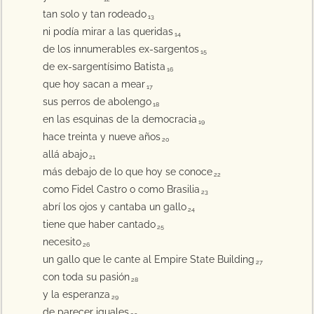
tan solo y tan rodeado
13
ni podía mirar a las queridas
14
de los innumerables ex-sargentos
15
de ex-sargentísimo Batista
16
que hoy sacan a mear
17
sus perros de abolengo
18
en las esquinas de la democracia
19
hace treinta y nueve años
20
allá abajo
21
más debajo de lo que hoy se conoce
22
como Fidel Castro o como Brasilia
23
abrí los ojos y cantaba un gallo
24
tiene que haber cantado
25
necesito
26
un gallo que le cante al Empire State Building
27
con toda su pasión
28
y la esperanza
29
de parecer iguales