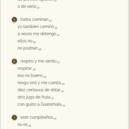
30
o de serlo
31
todos caminan
32
yo también camino
33
a veces me detengo
34
ellos no
35
no podrían
36
respiro y me siento
37
respirar
38
eso es bueno
39
tengo sed y me cuesta
40
diez centavos de dólar
41
otro jugo de fruta
42
con gusto a Guatemala
43
este cumpleaños
44
no es
45