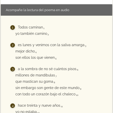
Acompañe la lectura del poema en audio
Todos caminan
1
yo también camino
2
es lunes y venimos con la saliva amarga
3
mejor dicho
4
son ellos los que vienen
5
a la sombra de no sé cuántos pisos
6
millones de mandíbulas
7
que mastican su goma
8
sin embargo son gente de este mundo
9
con todo un corazón bajo el chaleco
10
hace treinta y nueve años
11
yo no estaba
12