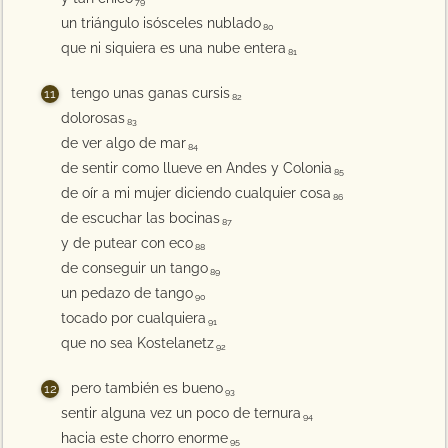
79
un triángulo isósceles nublado
80
que ni siquiera es una nube entera
81
tengo unas ganas cursis
82
dolorosas
83
de ver algo de mar
84
de sentir como llueve en Andes y Colonia
85
de oír a mi mujer diciendo cualquier cosa
86
de escuchar las bocinas
87
y de putear con eco
88
de conseguir un tango
89
un pedazo de tango
90
tocado por cualquiera
91
que no sea Kostelanetz
92
pero también es bueno
93
sentir alguna vez un poco de ternura
94
hacia este chorro enorme
95