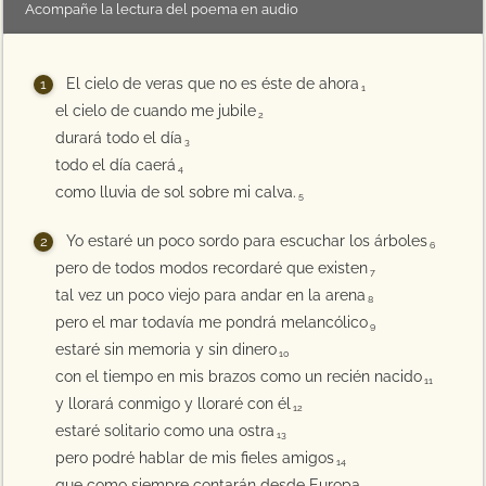
Acompañe la lectura del poema en audio
El cielo de veras que no es éste de ahora
1
el cielo de cuando me jubile
2
durará todo el día
3
todo el día caerá
4
como lluvia de sol sobre mi calva.
5
Yo estaré un poco sordo para escuchar los árboles
6
pero de todos modos recordaré que existen
7
tal vez un poco viejo para andar en la arena
8
pero el mar todavía me pondrá melancólico
9
estaré sin memoria y sin dinero
10
con el tiempo en mis brazos como un recién nacido
11
y llorará conmigo y lloraré con él
12
estaré solitario como una ostra
13
pero podré hablar de mis fieles amigos
14
que como siempre contarán desde Europa