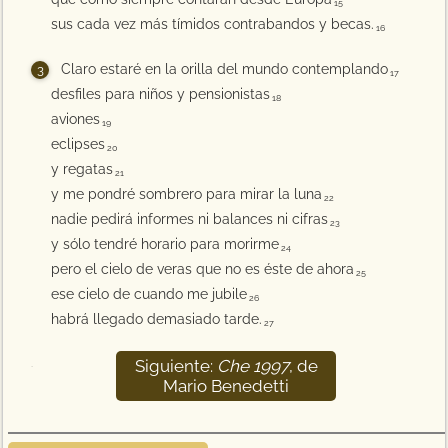
15
sus cada vez más tímidos contrabandos y becas.
16
Claro estaré en la orilla del mundo contemplando
17
desfiles para niños y pensionistas
18
aviones
19
eclipses
20
y regatas
21
y me pondré sombrero para mirar la luna
22
nadie pedirá informes ni balances ni cifras
23
y sólo tendré horario para morirme
24
pero el cielo de veras que no es éste de ahora
25
ese cielo de cuando me jubile
26
habrá llegado demasiado tarde.
27
Siguiente:
Che 1997
, de
28
Mario Benedetti