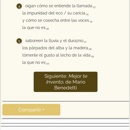
oigan cómo se entiende la llamada
13
la impunidad del eco / su caricia
14
y cómo se cosecha entre las voces
15
la que no es
16
saboreen la lluvia y el durazno
17
los párpados del alba y la madera
18
tómenle el gusto al lecho de la vida
19
la que no es
20
Siguiente:
Mejor te
21
Invento
, de Mario
Benedetti
Compartir +