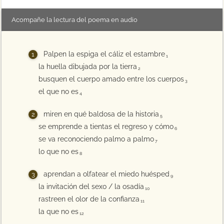
Acompañe la lectura del poema en audio
Palpen la espiga el cáliz el estambre
1
la huella dibujada por la tierra
2
busquen el cuerpo amado entre los cuerpos
3
el que no es
4
miren en qué baldosa de la historia
5
se emprende a tientas el regreso y cómo
6
se va reconociendo palmo a palmo
7
lo que no es
8
aprendan a olfatear el miedo huésped
9
la invitación del sexo / la osadía
10
rastreen el olor de la confianza
11
la que no es
12