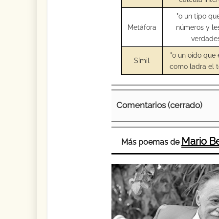
"o un tipo qu
Metáfora
números y le
verdade
"o un oído que
Símil
como ladra el t
Comentarios (cerrado)
Mario B
Más poemas de