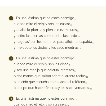
Es una lástima que no estés conmigo
1
cuando miro el reloj y son las cuatro
2
y acabo la planilla y pienso diez minutos
3
y estiro las piernas como todas las tardes
4
y hago así con los hombros para aflojar la espalda
5
y me doblo los dedos y les saco mentiras.
6
Es una lástima que no estés conmigo
7
cuando miro el reloj y son las cinco
8
y soy una manija que calcula intereses
9
o dos manos que saltan sobre cuarenta teclas
10
o un oído que escucha como ladra el teléfono
11
o un tipo que hace números y les saca verdades.
12
Es una lástima que no estés conmigo
13
cuando miro el reloj y son las seis.
14