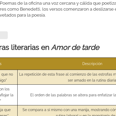
oemas de la oficina una voz cercana y cálida que poetiza
tores como Benedetti, los versos comenzaron a deslizarse 
etados para la poesía.
as literarias en
Amor de tarde
s
Descripción
a que no
La repetición de esta frase al comienzo de las estrofas 
igo"
ser amado en la rutina diaria
on los
lojar la
El orden de las palabras se altera para enfatizar la
"
ija que
Se compara a sí mismo con una manija, mostrando cóm
reses"
rutina laboral y en la monotonía de 