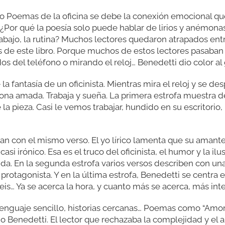
mo Poemas de la oficina se debe la conexión emocional q
 ¿Por qué la poesía solo puede hablar de lirios y anémon
trabajo, la rutina? Muchos lectores quedaron atrapados entre
s de este libro. Porque muchos de estos lectores pasaban
 del teléfono o mirando el reloj… Benedetti dio color al gr
a fantasía de un oficinista. Mientras mira el reloj y se d
ona amada. Trabaja y sueña. La primera estrofa muestra d
 la pieza. Casi le vemos trabajar, hundido en su escritorio,
cian con el mismo verso. El yo lírico lamenta que su amante 
asi irónico. Esa es el truco del oficinista, el humor y la il
da. En la segunda estrofa varios versos describen con una i
protagonista. Y en la última estrofa, Benedetti se centra e
seis… Ya se acerca la hora, y cuanto más se acerca, más inte
enguaje sencillo, historias cercanas… Poemas como “Amor
o Benedetti. El lector que rechazaba la complejidad y el ar