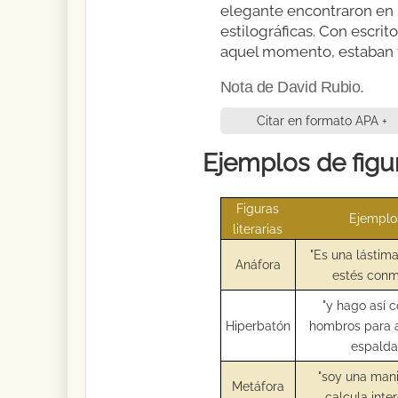
elegante encontraron en P
estilográficas. Con escri
aquel momento, estaban v
Nota de David Rubio.
Citar en formato APA +
Ejemplos de figur
Figuras
Ejemplo
literarias
"Es una lástim
Anáfora
estés conm
"y hago así c
Hiperbatón
hombros para af
espalda
"soy una man
Metáfora
calcula inte