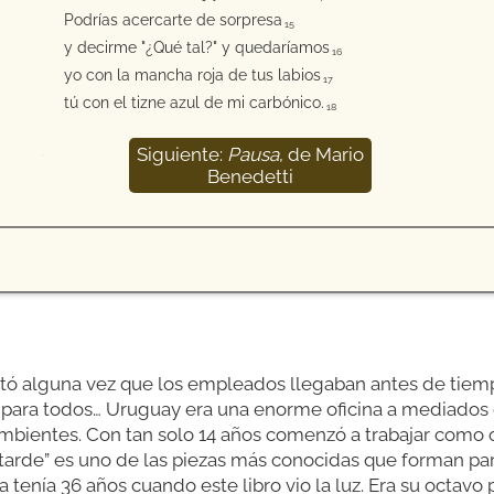
Podrías acercarte de sorpresa
15
y decirme "¿Qué tal?" y quedaríamos
16
yo con la mancha roja de tus labios
17
tú con el tizne azul de mi carbónico.
18
Siguiente:
Pausa
, de Mario
19
Benedetti
ó alguna vez que los empleados llegaban antes de tiemp
es para todos… Uruguay era una enorme oficina a mediados 
bientes. Con tan solo 14 años comenzó a trabajar como of
arde” es uno de las piezas más conocidas que forman pa
ya tenía 36 años cuando este libro vio la luz. Era su octavo