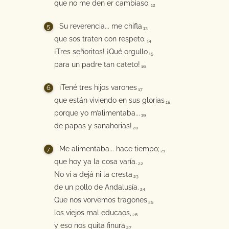
que no me den er cambiaso.
12
Su reverencia... me chifla
13
que sos traten con respeto.
14
¡Tres señoritos! ¡Qué orgullo
15
para un padre tan cateto!
16
¡Tené tres hijos varones
17
que están viviendo en sus glorias
18
porque yo m’alimentaba...
19
de papas y sanahorias!
20
Me alimentaba... hace tiempo;
21
que hoy ya la cosa varía.
22
No ví a dejá ni la cresta
23
de un pollo de Andalusía.
24
Que nos vorvemos tragones
25
los viejos mal educaos,
26
y eso nos quita finura
27