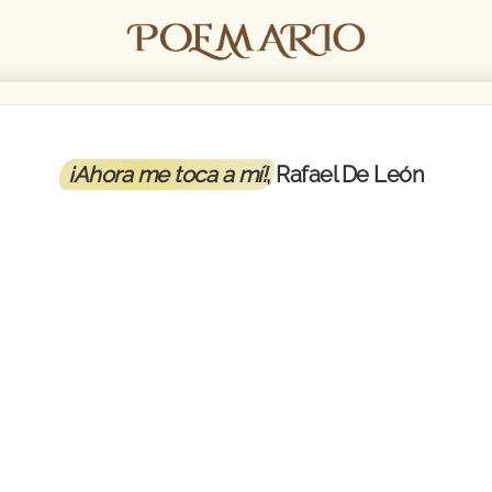
¡Ahora me toca a mí!
, Rafael De León