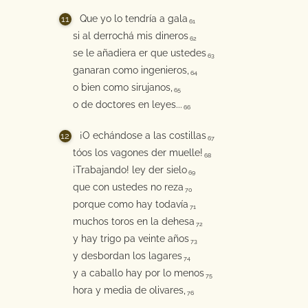
Que yo lo tendría a gala
61
si al derrochá mis dineros
62
se le añadiera er que ustedes
63
ganaran como ingenieros,
64
o bien como sirujanos,
65
o de doctores en leyes...
66
¡O echándose a las costillas
67
tóos los vagones der muelle!
68
¡Trabajando! ley der sielo
69
que con ustedes no reza
70
porque como hay todavía
71
muchos toros en la dehesa
72
y hay trigo pa veinte años
73
y desbordan los lagares
74
y a caballo hay por lo menos
75
hora y media de olivares,
76