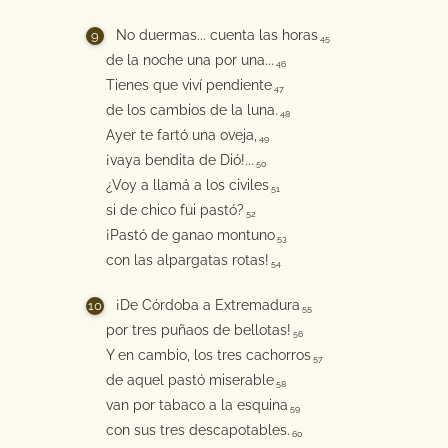
No duermas... cuenta las horas
45
de la noche una por una...
46
Tienes que viví pendiente
47
de los cambios de la luna.
48
Ayer te fartó una oveja,
49
¡vaya bendita de Dió!...
50
¿Voy a llamá a los civiles
51
si de chico fui pastó?
52
¡Pastó de ganao montuno
53
con las alpargatas rotas!
54
¡De Córdoba a Extremadura
55
por tres puñaos de bellotas!
56
Y en cambio, los tres cachorros
57
de aquel pastó miserable
58
van por tabaco a la esquina
59
con sus tres descapotables.
60