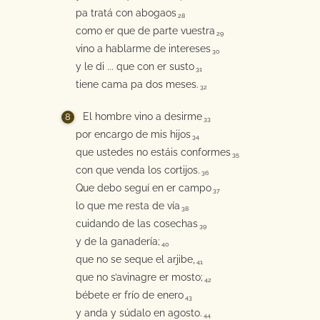
pa tratá con abogaos
28
como er que de parte vuestra
29
vino a hablarme de intereses
30
y le di ... que con er susto
31
tiene cama pa dos meses.
32
El hombre vino a desirme
33
por encargo de mis hijos
34
que ustedes no estáis conformes
35
con que venda los cortijos.
36
Que debo seguí en er campo
37
lo que me resta de vía
38
cuidando de las cosechas
39
y de la ganadería;
40
que no se seque el arjibe,
41
que no s’avinagre er mosto;
42
bébete er frío de enero
43
y anda y súdalo en agosto.
44