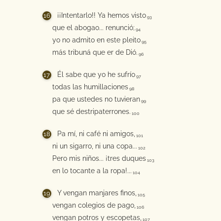
¡¡Intentarlo!! Ya hemos visto
93
que el abogao... renunció;
94
yo no admito en este pleito
95
más tribuná que er de Dió.
96
Él sabe que yo he sufrío
97
todas las humillaciones
98
pa que ustedes no tuvieran
99
que sé destripaterrones.
100
Pa mí, ni café ni amigos,
101
ni un sigarro, ni una copa...
102
Pero mis niños... ¡tres duques
103
en lo tocante a la ropa!...
104
Y vengan manjares finos,
105
vengan colegios de pago,
106
vengan potros y escopetas,
107