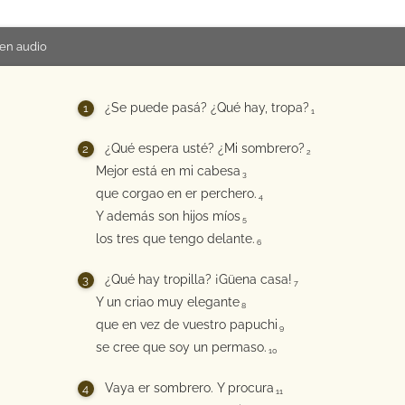
en audio
¿Se puede pasá? ¿Qué hay, tropa?
1
¿Qué espera usté? ¿Mi sombrero?
2
Mejor está en mi cabesa
3
que corgao en er perchero.
4
Y además son hijos míos
5
los tres que tengo delante.
6
¿Qué hay tropilla? ¡Güena casa!
7
Y un criao muy elegante
8
que en vez de vuestro papuchi
9
se cree que soy un permaso.
10
Vaya er sombrero. Y procura
11