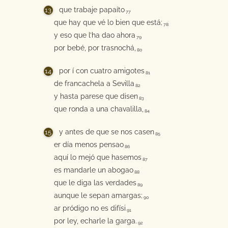
que trabaje papaíto
77
que hay que vé lo bien que está;
78
y eso que l’ha dao ahora
79
por bebé, por trasnochá,
80
por í con cuatro amigotes
81
de francachela a Sevilla
82
y hasta parese que disen
83
que ronda a una chavalilla,
84
y antes de que se nos casen
85
er día menos pensao
86
aquí lo mejó que hasemos
87
es mandarle un abogao
88
que le diga las verdades
89
aunque le sepan amargas;
90
ar pródigo no es difísi
91
por ley, echarle la garga.
92