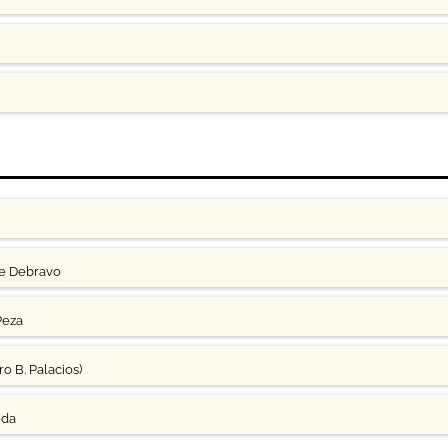
ge Debravo
Peza
o B. Palacios)
uda