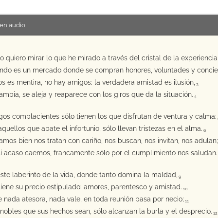
en audio
o quiero mirar lo que he mirado a través del cristal de la experiencia
ndo es un mercado donde se compran honores, voluntades y concie
s es mentira, no hay amigos; la verdadera amistad es ilusión,
3
ambia, se aleja y reaparece con los giros que da la situación.
4
os complacientes sólo tienen los que disfrutan de ventura y calma;
quellos que abate el infortunio, sólo llevan tristezas en el alma.
6
tamos bien nos tratan con cariño, nos buscan, nos invitan, nos adulan;
i acaso caemos, francamente sólo por el cumplimiento nos saludan.
ste laberinto de la vida, donde tanto domina la maldad,
9
tiene su precio estipulado: amores, parentesco y amistad.
10
e nada atesora, nada vale, en toda reunión pasa por necio;
11
 nobles que sus hechos sean, sólo alcanzan la burla y el desprecio.
12