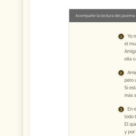
Acompañe la lectura del poema 
Yo n
el mu
Amigo
ella c
Amig
pero a
Si es
más s
En e
todo 
El qu
y por