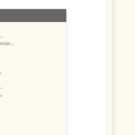
,
1
ncias.
2
5
7
8