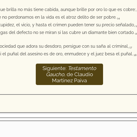
ue brilla no más tiene cabida, aunque brille por oro lo que es cobre;
e no perdonamos en la vida es el atroz delito de ser pobre.
14
tupidez, el vicio, y hasta el crimen pueden tener su precio señalado,
1
lagas del defecto no se miran si las cubre un diamante bien cortado.
1
ociedad que adora su desdoro, persigue con su saña al criminal,
17
i el puñal del asesino es de oro, enmudece y el juez besa el puñal.
18
Siguiente:
Testamento
Gaucho
, de Claudio
Martinez Paiva