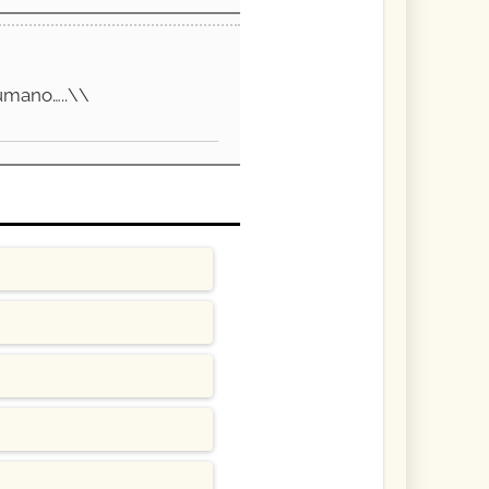
umano…..\\