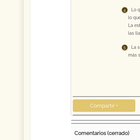
Lo q
lo qu
La es
las l
La s
más s
19
Compartir +
Comentarios (cerrado)