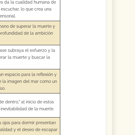
 les da la cualidad humana de
 escuchar, lo que crea una
ensorial.
mano de superar la muerte y
 profundidad de la ambición
rase subraya el esfuerzo y la
rar la muerte y buscar la
un espacio para la reflexión y
de la imagen del mar como un
so.
e dentro," al inicio de estos
inevitabilidad de la muerte.
os ojos para dormir presentan
ealidad y el deseo de escapar