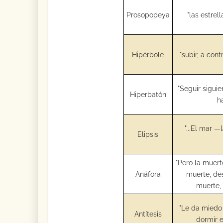
Prosopopeya
"las estrell
Hipérbole
"subir, a con
"Seguir siguie
Hiperbatón
h
"...El mar 
Elipsis
"Pero la muert
Anáfora
muerte, des
muerte, 
"Le da miedo 
Antítesis
dormir e