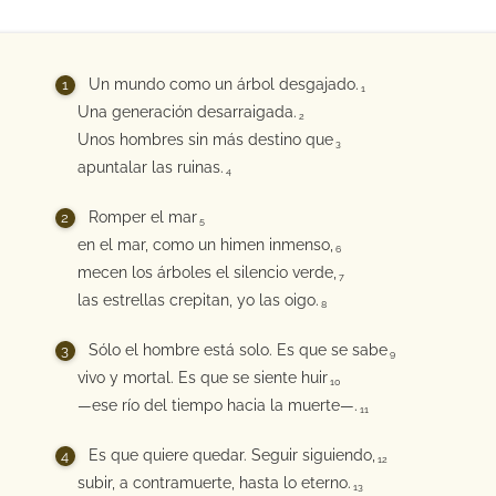
Un mundo como un árbol desgajado.
1
Una generación desarraigada.
2
Unos hombres sin más destino que
3
apuntalar las ruinas.
4
Romper el mar
5
en el mar, como un himen inmenso,
6
mecen los árboles el silencio verde,
7
las estrellas crepitan, yo las oigo.
8
Sólo el hombre está solo. Es que se sabe
9
vivo y mortal. Es que se siente huir
10
—ese río del tiempo hacia la muerte—.
11
Es que quiere quedar. Seguir siguiendo,
12
subir, a contramuerte, hasta lo eterno.
13