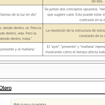
de ella.
Se juntan dos conceptos opuestos, "niev
 llamas de la luz en vilo"
que sugiere calor. Esto puede estar i
contraste en la 
e, desde dentro, ve. Pero la
La repetición de la estructura de estos
de dentro, vela. Pero la
constante de la 
desde dentro, mata."
El "ayer", "presente" y "mañana" repre
l presente y el mañana."
mostrando cómo el tiempo afecta toda
 Otero
Pido la paz y la palabra