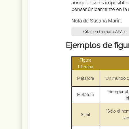
aunque eso es imposible. 
pensar únicamente en la 
Nota de Susana Marín.
Citar en formato APA +
Ejemplos de figur
Figura
Literaria
Metáfora
"Un mundo c
"Romper el
Metáfora
h
"Sólo el ho
Símil
sab