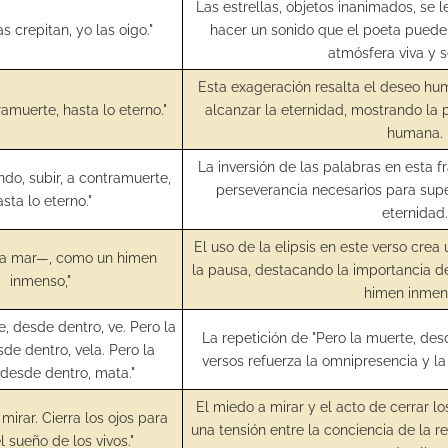
Las estrellas, objetos inanimados, se
as crepitan, yo las oigo."
hacer un sonido que el poeta puede
atmósfera viva y s
Esta exageración resalta el deseo hu
tramuerte, hasta lo eterno."
alcanzar la eternidad, mostrando la
humana.
La inversión de las palabras en esta f
ndo, subir, a contramuerte,
perseverancia necesarios para supe
asta lo eterno."
eternidad.
El uso de la elipsis en este verso crea 
—la mar—, como un himen
la pausa, destacando la importancia 
inmenso,"
himen inmen
e, desde dentro, ve. Pero la
La repetición de "Pero la muerte, desd
de dentro, vela. Pero la
versos refuerza la omnipresencia y la 
desde dentro, mata."
El miedo a mirar y el acto de cerrar l
mirar. Cierra los ojos para
una tensión entre la conciencia de la r
l sueño de los vivos."