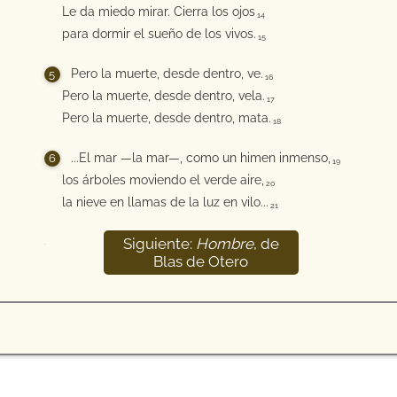
Le da miedo mirar. Cierra los ojos
14
para dormir el sueño de los vivos.
15
Pero la muerte, desde dentro, ve.
16
Pero la muerte, desde dentro, vela.
17
Pero la muerte, desde dentro, mata.
18
...El mar —la mar—, como un himen inmenso,
19
los árboles moviendo el verde aire,
20
la nieve en llamas de la luz en vilo...
21
Siguiente:
Hombre
, de
22
Blas de Otero