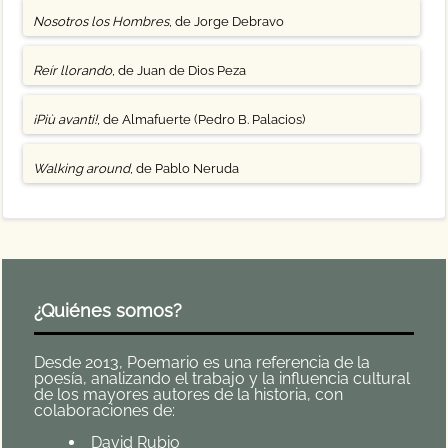
Nosotros los Hombres
, de Jorge Debravo
Reír llorando
, de Juan de Dios Peza
¡Più avanti!
, de Almafuerte (Pedro B. Palacios)
Walking around
, de Pablo Neruda
¿Quiénes somos?
Desde 2013, Poemario es una referencia de la
poesía, analizando el trabajo y la influencia cultural
de los mayores autores de la historia, con
colaboraciones de:
David Rubio