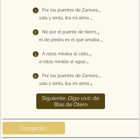
Por los puentes de Zamora,
1
sola y lenta, iba mi alma.
2
No por el puente de hierro,
3
el de piedra es el que amaba.
4
A ratos miraba al cielo,
5
a ratos miraba al agua.
6
Por los puentes de Zamora,
7
sola y lenta, iba mi alma.
8
Siguiente:
Digo vivir
, de
9
Blas de Otero
Compartir +