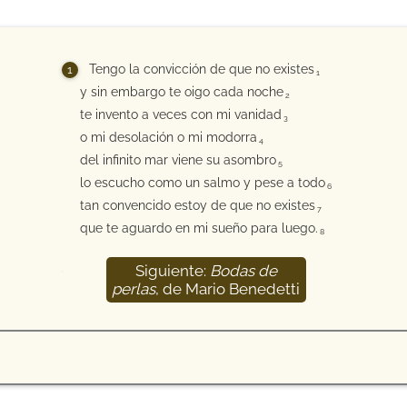
Tengo la convicción de que no existes
1
y sin embargo te oigo cada noche
2
te invento a veces con mi vanidad
3
o mi desolación o mi modorra
4
del infinito mar viene su asombro
5
lo escucho como un salmo y pese a todo
6
tan convencido estoy de que no existes
7
que te aguardo en mi sueño para luego.
8
Siguiente:
Bodas de
9
perlas
, de Mario Benedetti