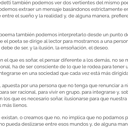
etti también podemos ver dos vertientes del mismo poem
 podemos extraer un mensaje basándonos estrictamente en
 entre el sueño y la realidad y, de alguna manera, prefier
 poema también podemos interpretarlo desde un punto de 
el poeta se dirige al lector para mostrarnos a una perso
 debe de ser, y la ilusión, la ensoñación, el deseo.
el que es soñar, el pensar diferente a los demás, no se m
onal, ha de ser consciente de lo que le rodea para tener 
ntegrarse en una sociedad que cada vez está más dirigida
, apuesta por una persona que no tenga que renunciar a 
 ser racional, para vivir en grupo, para integrarse y, so
os que es necesario soñar, ilusionarse para que nuestr
 más llenos.
 existan, o creamos que no, no implica que no podamos pe
no pueda deslizarse entre esos mundos y, de alguna maner