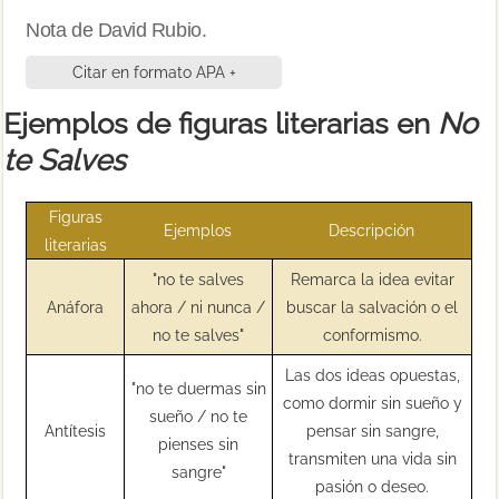
Nota de David Rubio.
Citar en formato APA +
Ejemplos de figuras literarias en
No
te Salves
Figuras
Ejemplos
Descripción
literarias
"no te salves
Remarca la idea evitar
Anáfora
ahora / ni nunca /
buscar la salvación o el
no te salves"
conformismo.
Las dos ideas opuestas,
"no te duermas sin
como dormir sin sueño y
sueño / no te
Antítesis
pensar sin sangre,
pienses sin
transmiten una vida sin
sangre"
pasión o deseo.