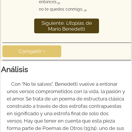
entonces
35
no te quedes conmigo.
36
Siguiente:
Utopías
, de
37
Mario Benedetti
Compartir +
Análisis
Con “No te salves”, Benedetti vuelve a entonar
unos versos comprometidos con la vida, la pasión y
el amor. Se trata de un poema de estructura clásica
construido a través de dos estrofas contrapuestas
en significado y una estrofa final de solo dos
versos. Hay que tener en cuenta que esta pieza
forma parte de Poemas de Otros (1974), uno de sus