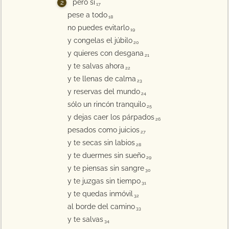
pero si
17
pese a todo
18
no puedes evitarlo
19
y congelas el júbilo
20
y quieres con desgana
21
y te salvas ahora
22
y te llenas de calma
23
y reservas del mundo
24
sólo un rincón tranquilo
25
y dejas caer los párpados
26
pesados como juicios
27
y te secas sin labios
28
y te duermes sin sueño
29
y te piensas sin sangre
30
y te juzgas sin tiempo
31
y te quedas inmóvil
32
al borde del camino
33
y te salvas
34