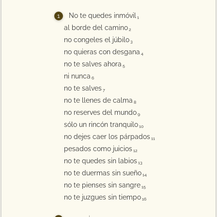
No te quedes inmóvil
1
al borde del camino
2
no congeles el júbilo
3
no quieras con desgana
4
no te salves ahora
5
ni nunca
6
no te salves
7
no te llenes de calma
8
no reserves del mundo
9
sólo un rincón tranquilo
10
no dejes caer los párpados
11
pesados como juicios
12
no te quedes sin labios
13
no te duermas sin sueño
14
no te pienses sin sangre
15
no te juzgues sin tiempo
16