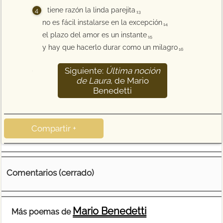
tiene razón la linda parejita
13
no es fácil instalarse en la excepción
14
el plazo del amor es un instante
15
y hay que hacerlo durar como un milagro
16
Siguiente:
Última noción
17
de Laura
, de Mario
Benedetti
Compartir +
Comentarios (cerrado)
Mario Benedetti
Más poemas de