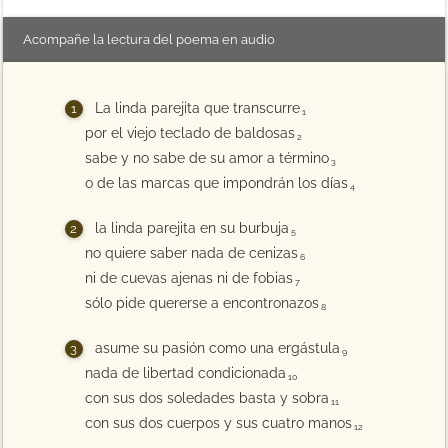
Acompañe la lectura del poema en audio
La linda parejita que transcurre
1
por el viejo teclado de baldosas
2
sabe y no sabe de su amor a término
3
o de las marcas que impondrán los días
4
la linda parejita en su burbuja
5
no quiere saber nada de cenizas
6
ni de cuevas ajenas ni de fobias
7
sólo pide quererse a encontronazos
8
asume su pasión como una ergástula
9
nada de libertad condicionada
10
con sus dos soledades basta y sobra
11
con sus dos cuerpos y sus cuatro manos
12