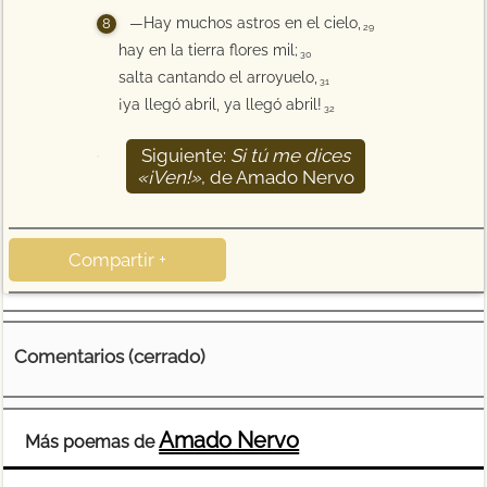
—Hay muchos astros en el cielo,
29
hay en la tierra flores mil;
30
salta cantando el arroyuelo,
31
¡ya llegó abril, ya llegó abril!
32
Siguiente:
Si tú me dices
33
«¡Ven!»
, de Amado Nervo
Compartir +
Comentarios (cerrado)
Amado Nervo
Más poemas de