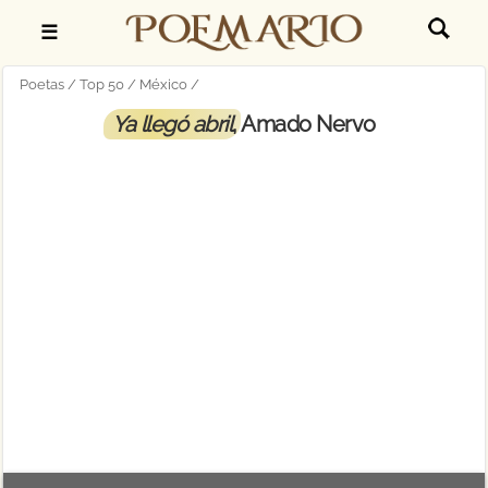
☰
Poetas
Top 50
México
Ya llegó abril
, Amado Nervo