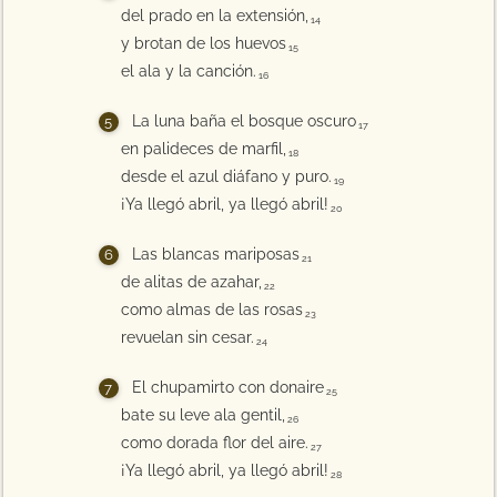
del prado en la extensión,
14
y brotan de los huevos
15
el ala y la canción.
16
La luna baña el bosque oscuro
17
en palideces de marfil,
18
desde el azul diáfano y puro.
19
¡Ya llegó abril, ya llegó abril!
20
Las blancas mariposas
21
de alitas de azahar,
22
como almas de las rosas
23
revuelan sin cesar.
24
El chupamirto con donaire
25
bate su leve ala gentil,
26
como dorada flor del aire.
27
¡Ya llegó abril, ya llegó abril!
28