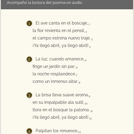
Acompañe la lectura del poema en audio
El ave canta en el boscaje,
1
la flor revienta en el pensil,
2
el campo estrena nuevo traje.
3
¡Ya llegó abril, ya llegó abril!
4
La luz, cuando amanece,
5
finge un jardín sin par;
6
la noche resplandece
7
como un inmenso altar.
8
La brisa lleva suave aroma
9
en su impalpable ala sutil;
10
llora en el bosque la paloma.
11
¡Ya llegó abril, ya llegó abril!
12
Palpitan los renuevos
13