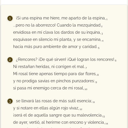
¡Si una espina me hiere, me aparto de la espina,
1
...pero no la aborrezco! Cuando la mezquindad
2
envidiosa en mí clava los dardos de su inquina,
3
esquívase en silencio mi planta, y se encamina,
4
hacia más puro ambiente de amor y caridad.
5
¿Rencores? ¡De qué sirven! ¡Qué logran los rencores!
6
Ni restañan heridas, ni corrigen el mal.
7
Mi rosal tiene apenas tiempo para dar flores,
8
y no prodiga savias en pinchos punzadores:
9
si pasa mi enemigo cerca de mi rosal,
10
se llevará las rosas de más sutil esencia;
11
y si notare en ellas algún rojo vivaz,
12
¡será el de aquella sangre que su malevolencia
13
de ayer, vertió, al herirme con encono y violencia,
14