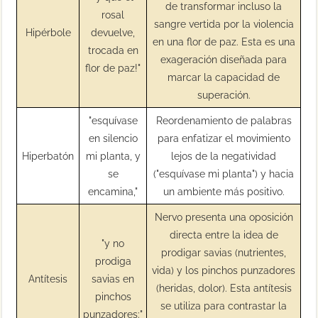
de transformar incluso la
rosal
sangre vertida por la violencia
Hipérbole
devuelve,
en una flor de paz. Esta es una
trocada en
exageración diseñada para
flor de paz!"
marcar la capacidad de
superación.
"esquívase
Reordenamiento de palabras
en silencio
para enfatizar el movimiento
Hiperbatón
mi planta, y
lejos de la negatividad
se
("esquívase mi planta") y hacia
encamina,"
un ambiente más positivo.
Nervo presenta una oposición
directa entre la idea de
"y no
prodigar savias (nutrientes,
prodiga
vida) y los pinchos punzadores
Antítesis
savias en
(heridas, dolor). Esta antítesis
pinchos
se utiliza para contrastar la
punzadores:"