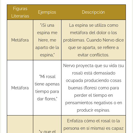
Figuras
Ejemplos
Descripción
Literarias
"¡Si una
La espina se utiliza como
espina me
metáfora del dolor o los
Metáfora
hiere, me
problemas. Cuando Nervo dice
aparto de la
que se aparta, se refiere a
espina,"
evitar conflictos.
Nervo proyecta que su vida (su
rosal) está demasiado
"Mi rosal
ocupada produciendo cosas
tiene apenas
Metáfora
buenas (flores) como para
tiempo para
perder el tiempo en
dar flores,"
pensamientos negativos o en
producir espinas.
Enfatiza cómo el rosal (o la
persona en sí misma) es capaz
"y que el