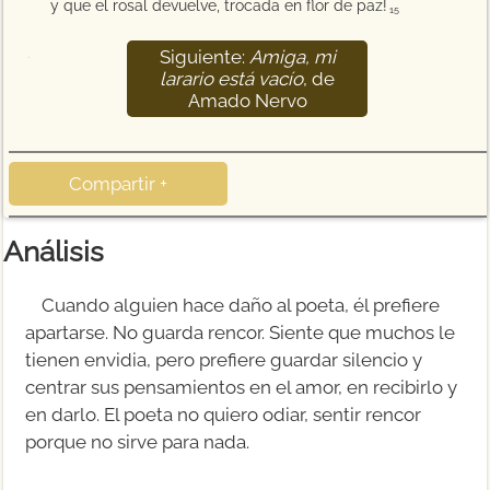
y que el rosal devuelve, trocada en flor de paz!
15
Siguiente:
Amiga, mi
16
larario está vacío
, de
Amado Nervo
Compartir +
Análisis
Cuando alguien hace daño al poeta, él prefiere
apartarse. No guarda rencor. Siente que muchos le
tienen envidia, pero prefiere guardar silencio y
centrar sus pensamientos en el amor, en recibirlo y
en darlo. El poeta no quiero odiar, sentir rencor
porque no sirve para nada.