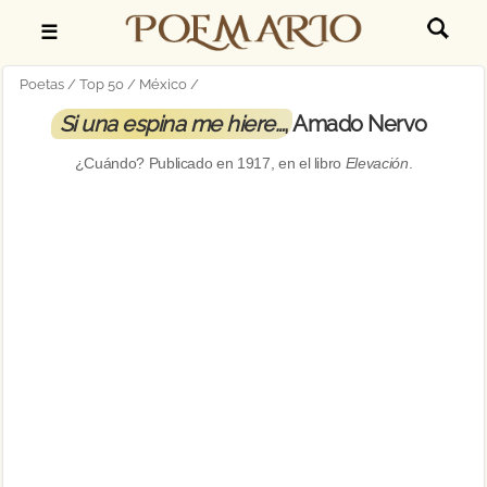
☰
Poetas
Top 50
México
Si una espina me hiere…
, Amado Nervo
¿Cuándo? Publicado en
1917
, en el libro
Elevación
.