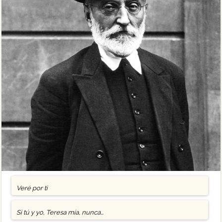
Veré por ti
Si tú y yo, Teresa mía, nunca…