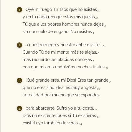
Oye mi ruego Tú, Dios que no existes,
1
y en tu nada recoge estas mis quejas,
2
Tú que a los pobres hombres nunca dejas
3
sin consuelo de engaño. No resistes
4
a nuestro ruego y nuestro anhelo vistes.
5
Cuando Tú de mi mente más te alejas,
6
más recuerdo las plácidas consejas
7
con que mi ama endulzóme noches tristes.
8
¡Qué grande eres, mi Dios! Eres tan grande
9
que no eres sino Idea; es muy angosta
10
la realidad por mucho que se expande
11
para abarcarte. Sufro yo a tu costa,
12
Dios no existente, pues si Tú existieras
13
existiría yo también de veras.
14