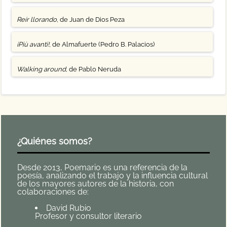
Reír llorando
, de Juan de Dios Peza
¡Più avanti!
, de Almafuerte (Pedro B. Palacios)
Walking around
, de Pablo Neruda
¿Quiénes somos?
Desde 2013, Poemario es una referencia de la
poesía, analizando el trabajo y la influencia cultural
de los mayores autores de la historia, con
colaboraciones de:
David Rubio
Profesor y consultor literario