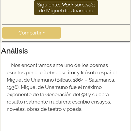
Siguiente:
Morir soñando
,
15
de Miguel de Unamuno
Compartir +
Análisis
Nos encontramos ante uno de los poemas
escritos por el célebre escritor y filósofo español
Miguel de Unamuno (Bilbao, 1864 – Salamanca,
1936). Miguel de Unamuno fue el máximo
exponente de la Generación del 98 y su obra
resultó realmente fructífera: escribió ensayos,
novelas, obras de teatro y poesía.