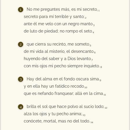
No me preguntes más, es mi secreto,
1
secreto para mí terrible y santo;
2
ante él me velo con un negro manto
3
de luto de piedad; no rompo el seto
4
que cierra su recinto, me someto
5
de mi vida al misterio, el desencanto
6
huyendo del saber y a Dios levanto
7
con mis ojos mi pecho siempre inquieto.
8
Hay del alma en el fondo oscura sima
9
y en ella hay un fatídico recodo
10
que es nefando franquear; allá en la cima
11
brilla el sol que hace polvo al sucio lodo;
12
alza los ojos y tu pecho anima;
13
conócete, mortal, mas no del todo.
14