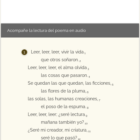
Acompañe la lectura del poema en audio
Leer, leer, leer, vivir la vida
1
que otros soñaron.
2
Leer, leer, leer, el alma olvida
3
las cosas que pasaron.
4
Se quedan las que quedan, las ficciones,
5
las flores de la pluma,
6
las solas, las humanas creaciones,
7
el poso de la espuma.
8
Leer, leer, leer; ¿seré lectura
9
mañana también yo?
10
¿Seré mi creador, mi criatura,
11
seré lo que pasó?
12