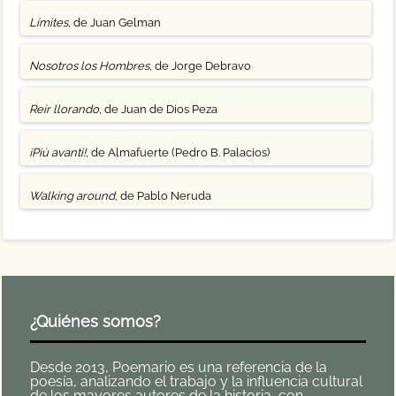
Límites
, de Juan Gelman
Nosotros los Hombres
, de Jorge Debravo
Reír llorando
, de Juan de Dios Peza
¡Più avanti!
, de Almafuerte (Pedro B. Palacios)
Walking around
, de Pablo Neruda
¿Quiénes somos?
Desde 2013, Poemario es una referencia de la
poesía, analizando el trabajo y la influencia cultural
de los mayores autores de la historia, con