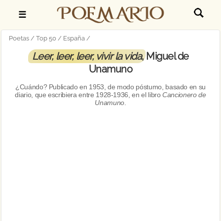
☰
Poetas
Top 50
España
Leer, leer, leer, vivir la vida
, Miguel de
Unamuno
¿Cuándo? Publicado en
1953, de modo póstumo, basado en su
diario, que escribiera entre 1928-1936
, en el libro
Cancionero de
Unamuno
.