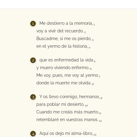
Me destierro a la memoria,
1
voy a vivir del recuerdo.
2
Buscadme, si me os pierdo,
3
en el yermo de la historia,
4
que es enfermedad la vida
5
y muero viviendo enfermo.
6
Me voy, pues, me voy al yermo
7
donde la muerte me olvida.
8
Y os llevo conmigo, hermanos,
9
para poblar mi desierto.
10
Cuando me creáis más muerto
11
retemblaré en vuestras manos.
12
Aquí os dejo mi alma-libro,
13