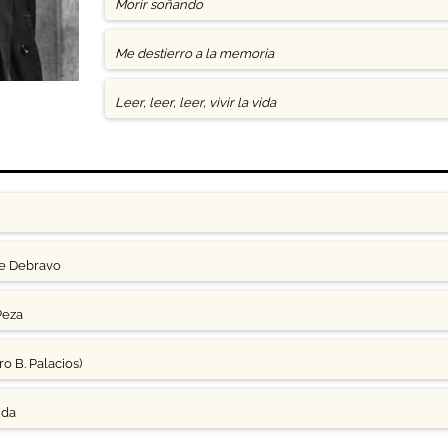
Morir soñando
Me destierro a la memoria
Leer, leer, leer, vivir la vida
ge Debravo
Peza
o B. Palacios)
uda