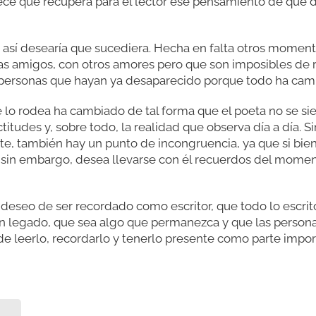
rece que recupera para el lector ese pensamiento de que d
y así desearía que sucediera. Hecha en falta otros momen
as amigos, con otros amores pero que son imposibles de
 personas que hayan ya desaparecido porque todo ha cambi
e lo rodea ha cambiado de tal forma que el poeta no se si
ctitudes y, sobre todo, la realidad que observa día a día
, también hay un punto de incongruencia, ya que si bien 
o, sin embargo, desea llevarse con él recuerdos del mome
deseo de ser recordado como escritor, que todo lo escrito 
n legado, que sea algo que permanezca y que las personas
leerlo, recordarlo y tenerlo presente como parte importa