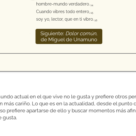
hombre-mundo verdadero.
14
Cuando vibres todo entero,
15
soy yo, lector, que en ti vibro.
16
Siguiente:
Dolor común
,
17
de Miguel de Unamuno
undo actual en el que vive no le gusta y prefiere otros pe
 más cariño. Lo que es en la actualidad, desde el punto de
 eso prefiere apartarse de ello y buscar momentos más afine
e gusta.