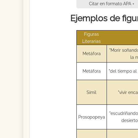
Citar en formato APA +
Ejemplos de figur
Figuras
Literarias
"Morir soñando
Metáfora
la 
Metáfora
"del tiempo al
Símil
"vivir en
"escudriñando
Prosopopeya
desierto