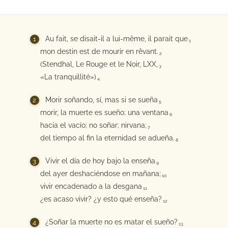
Au fait, se disait-il a lui-même, il parait que
1
mon destin est de mourir en rêvant.
2
(Stendhal, Le Rouge et le Noir, LXX,
3
«La tranquillité»)
4
Morir soñando, sí, mas si se sueña
5
morir, la muerte es sueño; una ventana
6
hacia el vacío; no soñar; nirvana;
7
del tiempo al fin la eternidad se adueña.
8
Vivir el día de hoy bajo la enseña
9
del ayer deshaciéndose en mañana;
10
vivir encadenado a la desgana
11
¿es acaso vivir? ¿y esto qué enseña?
12
¿Soñar la muerte no es matar el sueño?
13