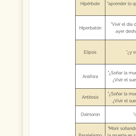
Hipérbole
"aprender lo qu
"Vivir el día
Hiperbatón
ayer desh
Elipsis
"¿y 
"¿Soñar la mu
Anáfora
¿Vivir el su
"¿Soñar la mu
Antítesis
¿Vivir el su
Oxímoron
"
"Morir soñando
Paralelismo
la muerte es s