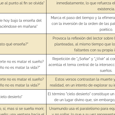
e al punto al fin se olvida"
inmediatamente, lo que refuerza e
existencia.
Marca el paso del tiempo y la efímera 
 de hoy bajo la enseña del
con la inversión de la orden de las p
aciéndose en mañana"
poético.
Provoca la reflexión del lector sobre
esto qué enseña?"
planteadas, al mismo tiempo que lo 
faltantes con su propia 
Repetición de "¿Soñar" y "¿Vivir" al 
erte no es matar el sueño?
acentúa el tema central de la intersecci
eño no es matar la vida?"
sueños.
erte no es matar el sueño?
Estos versos contrastan la muerte y 
eño no es matar la vida?"
realidad, en un intento de explorar su
El término "cielo desierto" constituye u
cielo desierto"
de un lugar divino que, sin embargo
, sí, mas si se sueña morir,
Unamundo usa el paralelismo para equil
ueño; una ventana hacia el
y no soñar, lo que a su vez representa 