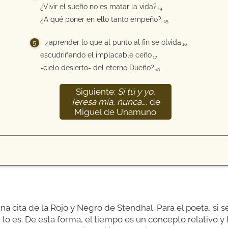
¿Vivir el sueño no es matar la vida?
14
¿A qué poner en ello tanto empeño?:
15
¿aprender lo que al punto al fin se olvida
16
escudriñando el implacable ceño
17
-cielo desierto- del eterno Dueño?
18
Siguiente:
Si tú y yo,
19
Teresa mía, nunca…
, de
Miguel de Unamuno
una cita de la Rojo y Negro de Stendhal. Para el poeta, si
lo es. De esta forma, el tiempo es un concepto relativo y l