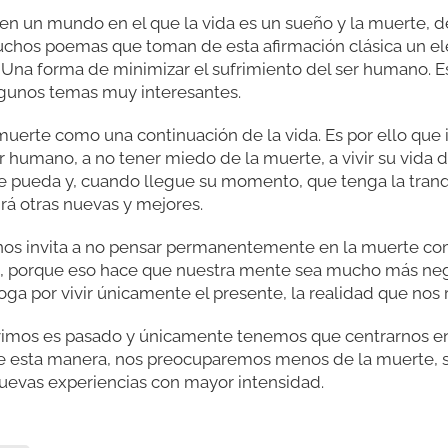
 en un mundo en el que la vida es un sueño y la muerte,
muchos poemas que toman de esta afirmación clásica un e
a… Una forma de minimizar el sufrimiento del ser humano.
gunos temas muy interesantes.
 muerte como una continuación de la vida. Es por ello que
 ser humano, a no tener miedo de la muerte, a vivir su vid
ue pueda y, cuando llegue su momento, que tenga la tran
rá otras nuevas y mejores.
 nos invita a no pensar permanentemente en la muerte co
o, porque eso hace que nuestra mente sea mucho más neg
oga por vivir únicamente el presente, la realidad que nos 
vimos es pasado y únicamente tenemos que centrarnos e
 De esta manera, nos preocuparemos menos de la muerte
nuevas experiencias con mayor intensidad.