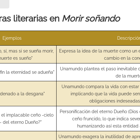
as literarias en
Morir soñando
Ejemplos
Descripció
, sí, mas si se sueña morir,
Expresa la idea de la muerte como un 
muerte es sueño"
cambio en la conc
Unamundo plantea el paso inevitable d
 fin la eternidad se adueña"
de la muert
Unamundo compara la vida con estar 
cadenado a la desgana"
implicando que la vida puede sen
obligaciones indeseadas
Personificación del eterno Dueño (Dios 
 el implacable ceño -cielo
ceño fruncido, lo que indica sev
- del eterno Dueño?"
humanizando así esta entidad a
Unamundo exagera la inutilidad de apre