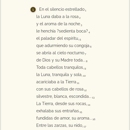
En el silencio estrellado
1
la Luna daba a la rosa
2
y el aroma de la noche
3
le henchía ?sedienta boca?
4
el paladar del espíritu,
5
que adurmiendo su congoja
6
se abría al cielo nocturno
7
de Dios y su Madre toda...
8
Toda cabellos tranquilos,
9
la Luna, tranquila y sola,
10
acariciaba a la Tierra
11
con sus cabellos de rosa
12
silvestre, blanca, escondida...
13
La Tierra, desde sus rocas,
14
exhalaba sus entrañas
15
fundidas de amor, su aroma...
16
Entre las zarzas, su nido,
17