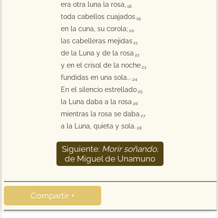
era otra luna la rosa,
18
toda cabellos cuajados
19
en la cuna, su corola;
20
las cabelleras mejidas
21
de la Luna y de la rosa
22
y en el crisol de la noche
23
fundidas en una sola...
24
En el silencio estrellado
25
la Luna daba a la rosa
26
mientras la rosa se daba
27
a la Luna, quieta y sola.
28
Siguiente:
Morir soñando
,
29
de Miguel de Unamuno
Compartir +