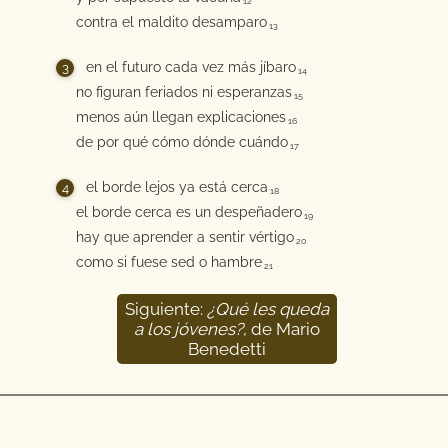
12
contra el maldito desamparo
13
en el futuro cada vez más jíbaro
14
no figuran feriados ni esperanzas
15
menos aún llegan explicaciones
16
de por qué cómo dónde cuándo
17
el borde lejos ya está cerca
18
el borde cerca es un despeñadero
19
hay que aprender a sentir vértigo
20
como si fuese sed o hambre
21
Siguiente:
¿Qué les queda
22
a los jóvenes?
, de Mario
Benedetti