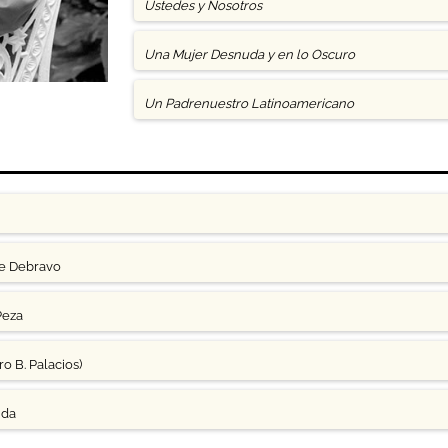
Ustedes y Nosotros
Una Mujer Desnuda y en lo Oscuro
Un Padrenuestro Latinoamericano
ge Debravo
Peza
o B. Palacios)
uda