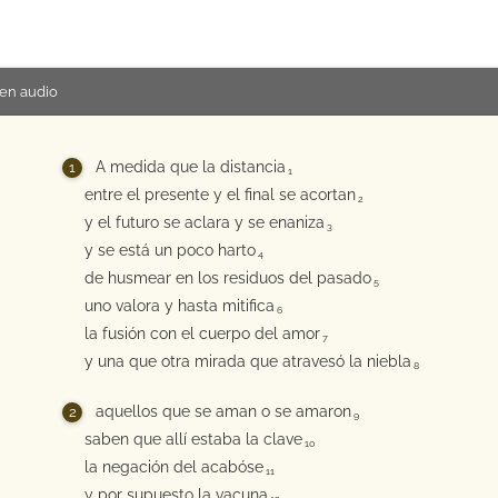
en audio
A medida que la distancia
1
entre el presente y el final se acortan
2
y el futuro se aclara y se enaniza
3
y se está un poco harto
4
de husmear en los residuos del pasado
5
uno valora y hasta mitifica
6
la fusión con el cuerpo del amor
7
y una que otra mirada que atravesó la niebla
8
aquellos que se aman o se amaron
9
saben que allí estaba la clave
10
la negación del acabóse
11
y por supuesto la vacuna