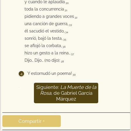
y cuando le aplaudía
30
toda la concurrencia
31
pidiendo a grandes voces
32
una canción de guerra,
33
él sacudió el vestido,
34
sonrió, bajó la testa,
35
se aflojó la corbata,
36
hizo un gesto a la reina…
37
Dijo… Dijo… (no dijo):
38
Y estornudó un poema!
39
Siguiente:
La Muerte de la
40
Rosa
, de Gabriel García
Márquez
Compartir +