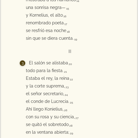
14
una sonrisa negra—
15
y Kornelius, el alto
16
renombrado poeta
17
se resfrió esa noche
18
sin que se diera cuenta.
19
III
El salón se alistaba
20
todo para la fiesta.
21
Estaba el rey, la reina
22
y la corte suprema,
23
el señor secretario,
24
el conde de Lucrecia.
25
Ahí llego Konielius,
26
con su rosa y su ciencia,
27
se quitó el sobretodo
28
en la ventana abierta;
29