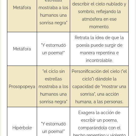
describir el cielo nublado y
Metáfora
mostraba a los
sombrío, reflejando la
humanos una
atmósfera en ese
sonrisa negra"
momento.
Retrata la idea de que la
"Y estornudó
poesía puede surgir de
Metáfora
un poema!"
manera repentina e
incontrolable.
"el ciclo sin
Personificación del cielo ("el
estrellas
ciclo") dándole la
Prosopopeya
mostraba a los
capacidad de "mostrar una
humanos una
sonrisa", una acción
sonrisa negra"
humana, a las personas.
Exagera la acción de
escribir un poema,
"Y estornudó
Hipérbole
comparándola con el
un poema!"
hecho repentino y violento