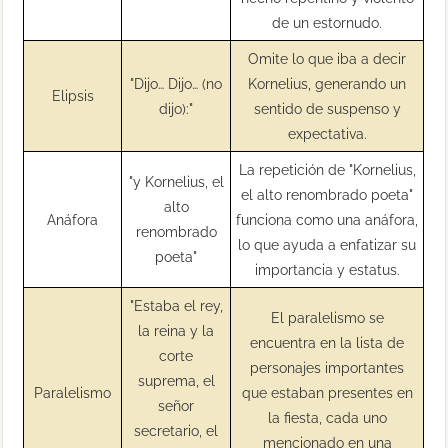
de un estornudo.
Omite lo que iba a decir
"Dijo… Dijo… (no
Kornelius, generando un
Elipsis
dijo):"
sentido de suspenso y
expectativa.
La repetición de "Kornelius,
"y Kornelius, el
el alto renombrado poeta"
alto
Anáfora
funciona como una anáfora,
renombrado
lo que ayuda a enfatizar su
poeta"
importancia y estatus.
"Estaba el rey,
El paralelismo se
la reina y la
encuentra en la lista de
corte
personajes importantes
suprema, el
Paralelismo
que estaban presentes en
señor
la fiesta, cada uno
secretario, el
mencionado en una