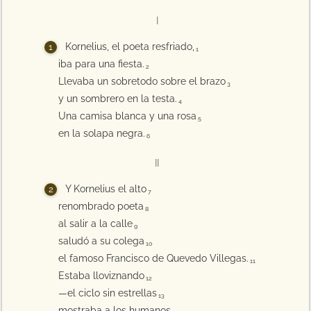
I
Kornelius, el poeta resfriado,
1
iba para una fiesta.
2
Llevaba un sobretodo sobre el brazo
3
y un sombrero en la testa.
4
Una camisa blanca y una rosa
5
en la solapa negra.
6
II
Y Kornelius el alto
7
renombrado poeta
8
al salir a la calle
9
saludó a su colega
10
el famoso Francisco de Quevedo Villegas.
11
Estaba lloviznando
12
—el ciclo sin estrellas
13
mostraba a los humanos