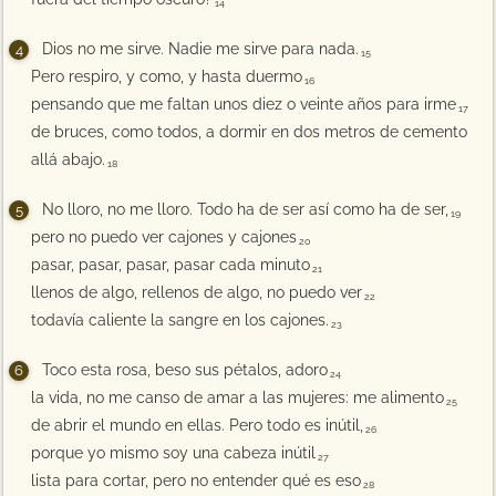
14
Dios no me sirve. Nadie me sirve para nada.
15
Pero respiro, y como, y hasta duermo
16
pensando que me faltan unos diez o veinte años para irme
17
de bruces, como todos, a dormir en dos metros de cemento
allá abajo.
18
No lloro, no me lloro. Todo ha de ser así como ha de ser,
19
pero no puedo ver cajones y cajones
20
pasar, pasar, pasar, pasar cada minuto
21
llenos de algo, rellenos de algo, no puedo ver
22
todavía caliente la sangre en los cajones.
23
Toco esta rosa, beso sus pétalos, adoro
24
la vida, no me canso de amar a las mujeres: me alimento
25
de abrir el mundo en ellas. Pero todo es inútil,
26
porque yo mismo soy una cabeza inútil
27
lista para cortar, pero no entender qué es eso
28