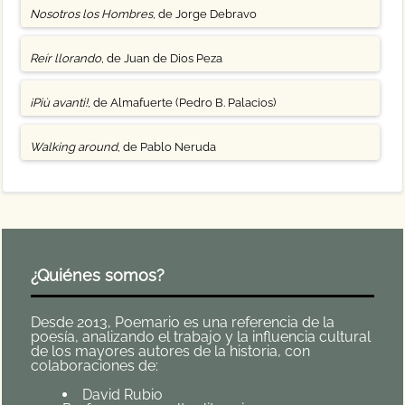
Nosotros los Hombres
, de Jorge Debravo
Reír llorando
, de Juan de Dios Peza
¡Più avanti!
, de Almafuerte (Pedro B. Palacios)
Walking around
, de Pablo Neruda
¿Quiénes somos?
Desde 2013, Poemario es una referencia de la
poesía, analizando el trabajo y la influencia cultural
de los mayores autores de la historia, con
colaboraciones de:
David Rubio