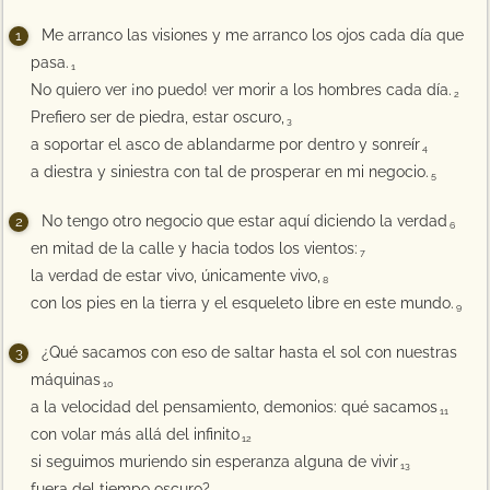
Me arranco las visiones y me arranco los ojos cada día que
pasa.
1
No quiero ver ¡no puedo! ver morir a los hombres cada día.
2
Prefiero ser de piedra, estar oscuro,
3
a soportar el asco de ablandarme por dentro y sonreír
4
a diestra y siniestra con tal de prosperar en mi negocio.
5
No tengo otro negocio que estar aquí diciendo la verdad
6
en mitad de la calle y hacia todos los vientos:
7
la verdad de estar vivo, únicamente vivo,
8
con los pies en la tierra y el esqueleto libre en este mundo.
9
¿Qué sacamos con eso de saltar hasta el sol con nuestras
máquinas
10
a la velocidad del pensamiento, demonios: qué sacamos
11
con volar más allá del infinito
12
si seguimos muriendo sin esperanza alguna de vivir
13
fuera del tiempo oscuro?