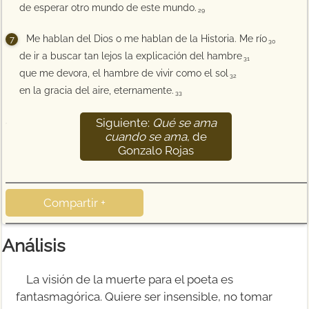
de esperar otro mundo de este mundo.
29
Me hablan del Dios o me hablan de la Historia. Me río
30
de ir a buscar tan lejos la explicación del hambre
31
que me devora, el hambre de vivir como el sol
32
en la gracia del aire, eternamente.
33
Siguiente:
Qué se ama
34
cuando se ama
, de
Gonzalo Rojas
Compartir +
Análisis
La visión de la muerte para el poeta es
fantasmagórica. Quiere ser insensible, no tomar