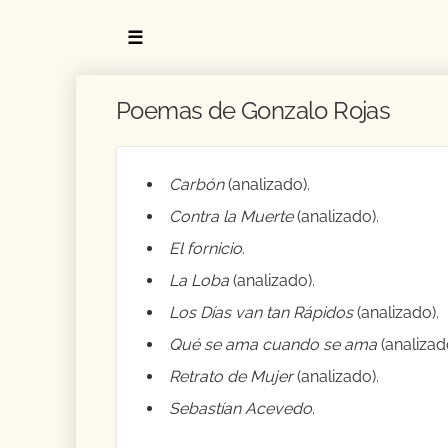
☰
Poemas de Gonzalo Rojas
Carbón
(analizado).
Contra la Muerte
(analizado).
El fornicio
.
La Loba
(analizado).
Los Días van tan Rápidos
(analizado).
Qué se ama cuando se ama
(analizad
Retrato de Mujer
(analizado).
Sebastían Acevedo
.