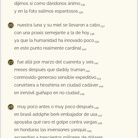
dijimos sí como dándonos ánimo
135
y en la foto salimos espantosos
136
nuestra luna y su miel se llevaron a cabo
137
con una praxis semejante a la de hoy
138
ya que la humanidad ha innovado poco
139
en este punto realmente cardinal
140
fue allá por marzo del cuarenta y seis
141
meses después que daddy truman
142
conmovido generoso sensible expeditivo
143
convirtiera a hiroshima en ciudad cadáver
144
en inmóvil guiñapo en no ciudad
145
muy poco antes o muy poco después
146
en brasil adolphe berk embajador de usa
147
apoyaba qué raro el golpe contra vargas
148
en honduras las inversiones yanquis
149
ascendían a trescientos millones de dólares