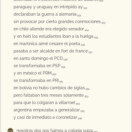
150
paraguay y uruguay en intrépido ay
151
declaraban la guerra a alemania
152
sin provocar por cierto grandes conmociones
153
en chile allende era elegido senador
154
y en haití los estudiantes iban a la huelga
155
en martinica aimé cesaire el poeta
156
pasaba a ser alcalde en fort de france
157
en santo domingo el PCD
158
se transformaba en PSP
159
y en méxico el PRM
160
se transformaba en PRI
161
en bolivia no hubo cambios de siglas
162
pero faltaban tres meses solamente
163
para que lo colgaran a villarroel
164
argentina empezaba a generalizar
165
y casi de inmediato a coronelizar
166
nosotros dos nos fuimos a colonia suiza
167