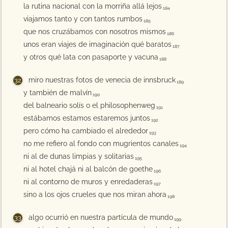
la rutina nacional con la morriña allá lejos
184
viajamos tanto y con tantos rumbos
185
que nos cruzábamos con nosotros mismos
186
unos eran viajes de imaginación qué baratos
187
y otros qué lata con pasaporte y vacuna
188
miro nuestras fotos de venecia de innsbruck
189
y también de malvín
190
del balneario solís o el philosophenweg
191
estábamos estamos estaremos juntos
192
pero cómo ha cambiado el alrededor
193
no me refiero al fondo con mugrientos canales
194
ni al de dunas limpias y solitarias
195
ni al hotel chajá ni al balcón de goethe
196
ni al contorno de muros y enredaderas
197
sino a los ojos crueles que nos miran ahora
198
algo ocurrió en nuestra partícula de mundo
199