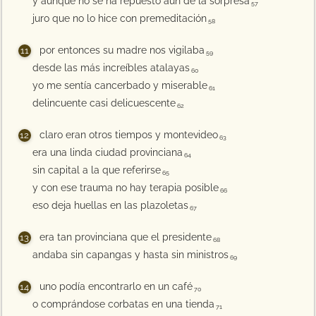
y aunque no se ha repuesto aún de la sorpresa
57
juro que no lo hice con premeditación
58
por entonces su madre nos vigilaba
59
desde las más increíbles atalayas
60
yo me sentía cancerbado y miserable
61
delincuente casi delicuescente
62
claro eran otros tiempos y montevideo
63
era una linda ciudad provinciana
64
sin capital a la que referirse
65
y con ese trauma no hay terapia posible
66
eso deja huellas en las plazoletas
67
era tan provinciana que el presidente
68
andaba sin capangas y hasta sin ministros
69
uno podía encontrarlo en un café
70
o comprándose corbatas en una tienda
71