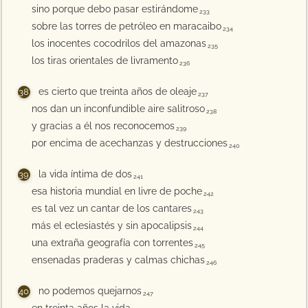
sino porque debo pasar estirándome
233
sobre las torres de petróleo en maracaibo
234
los inocentes cocodrilos del amazonas
235
los tiras orientales de livramento
236
es cierto que treinta años de oleaje
237
nos dan un inconfundible aire salitroso
238
y gracias a él nos reconocemos
239
por encima de acechanzas y destrucciones
240
la vida íntima de dos
241
esa historia mundial en livre de poche
242
es tal vez un cantar de los cantares
243
más el eclesiastés y sin apocalipsis
244
una extraña geografía con torrentes
245
ensenadas praderas y calmas chichas
246
no podemos quejarnos
247