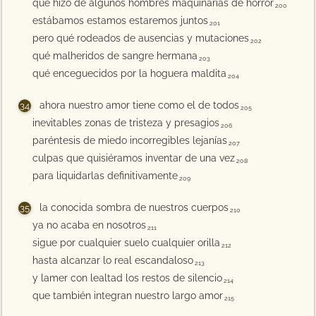
que hizo de algunos hombres maquinarias de horror
200
estábamos estamos estaremos juntos
201
pero qué rodeados de ausencias y mutaciones
202
qué malheridos de sangre hermana
203
qué enceguecidos por la hoguera maldita
204
ahora nuestro amor tiene como el de todos
205
inevitables zonas de tristeza y presagios
206
paréntesis de miedo incorregibles lejanías
207
culpas que quisiéramos inventar de una vez
208
para liquidarlas definitivamente
209
la conocida sombra de nuestros cuerpos
210
ya no acaba en nosotros
211
sigue por cualquier suelo cualquier orilla
212
hasta alcanzar lo real escandaloso
213
y lamer con lealtad los restos de silencio
214
que también integran nuestro largo amor
215