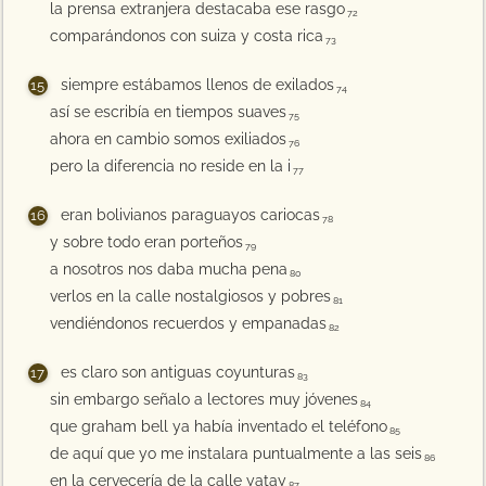
la prensa extranjera destacaba ese rasgo
72
comparándonos con suiza y costa rica
73
siempre estábamos llenos de exilados
74
así se escribía en tiempos suaves
75
ahora en cambio somos exiliados
76
pero la diferencia no reside en la i
77
eran bolivianos paraguayos cariocas
78
y sobre todo eran porteños
79
a nosotros nos daba mucha pena
80
verlos en la calle nostalgiosos y pobres
81
vendiéndonos recuerdos y empanadas
82
es claro son antiguas coyunturas
83
sin embargo señalo a lectores muy jóvenes
84
que graham bell ya había inventado el teléfono
85
de aquí que yo me instalara puntualmente a las seis
86
en la cervecería de la calle yatay
87