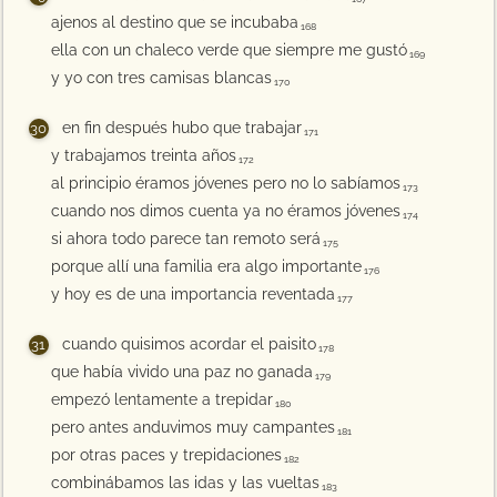
ajenos al destino que se incubaba
168
ella con un chaleco verde que siempre me gustó
169
y yo con tres camisas blancas
170
en fin después hubo que trabajar
171
y trabajamos treinta años
172
al principio éramos jóvenes pero no lo sabíamos
173
cuando nos dimos cuenta ya no éramos jóvenes
174
si ahora todo parece tan remoto será
175
porque allí una familia era algo importante
176
y hoy es de una importancia reventada
177
cuando quisimos acordar el paisito
178
que había vivido una paz no ganada
179
empezó lentamente a trepidar
180
pero antes anduvimos muy campantes
181
por otras paces y trepidaciones
182
combinábamos las idas y las vueltas
183