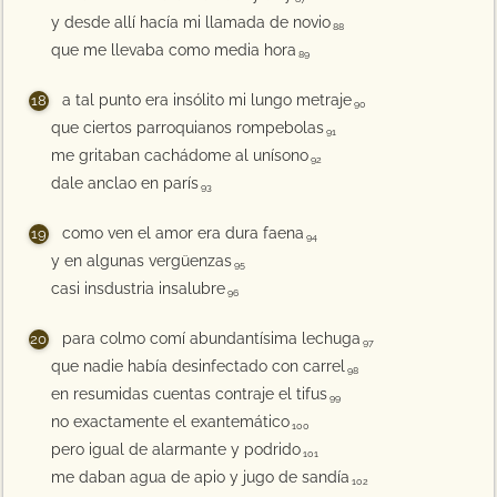
y desde allí hacía mi llamada de novio
88
que me llevaba como media hora
89
a tal punto era insólito mi lungo metraje
90
que ciertos parroquianos rompebolas
91
me gritaban cachádome al unísono
92
dale anclao en parís
93
como ven el amor era dura faena
94
y en algunas vergüenzas
95
casi insdustria insalubre
96
para colmo comí abundantísima lechuga
97
que nadie había desinfectado con carrel
98
en resumidas cuentas contraje el tifus
99
no exactamente el exantemático
100
pero igual de alarmante y podrido
101
me daban agua de apio y jugo de sandía
102