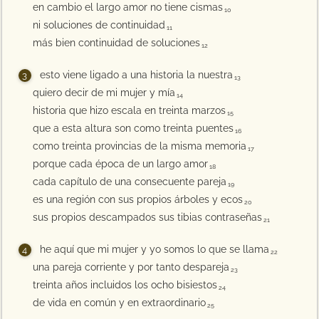
en cambio el largo amor no tiene cismas
10
ni soluciones de continuidad
11
más bien continuidad de soluciones
12
esto viene ligado a una historia la nuestra
13
quiero decir de mi mujer y mía
14
historia que hizo escala en treinta marzos
15
que a esta altura son como treinta puentes
16
como treinta provincias de la misma memoria
17
porque cada época de un largo amor
18
cada capítulo de una consecuente pareja
19
es una región con sus propios árboles y ecos
20
sus propios descampados sus tibias contraseñas
21
he aquí que mi mujer y yo somos lo que se llama
22
una pareja corriente y por tanto despareja
23
treinta años incluidos los ocho bisiestos
24
de vida en común y en extraordinario
25