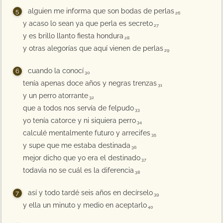
alguien me informa que son bodas de perlas
26
y acaso lo sean ya que perla es secreto
27
y es brillo llanto fiesta hondura
28
y otras alegorías que aquí vienen de perlas
29
cuando la conocí
30
tenía apenas doce años y negras trenzas
31
y un perro atorrante
32
que a todos nos servía de felpudo
33
yo tenía catorce y ni siquiera perro
34
calculé mentalmente futuro y arrecifes
35
y supe que me estaba destinada
36
mejor dicho que yo era el destinado
37
todavía no se cuál es la diferencia
38
así y todo tardé seis años en decírselo
39
y ella un minuto y medio en aceptarlo
40