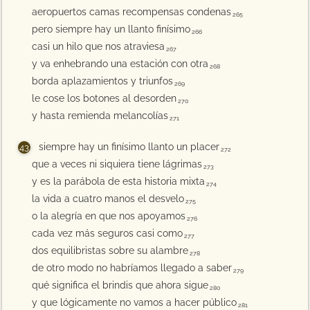
aeropuertos camas recompensas condenas
265
pero siempre hay un llanto finísimo
266
casi un hilo que nos atraviesa
267
y va enhebrando una estación con otra
268
borda aplazamientos y triunfos
269
le cose los botones al desorden
270
y hasta remienda melancolías
271
siempre hay un finísimo llanto un placer
272
que a veces ni siquiera tiene lágrimas
273
y es la parábola de esta historia mixta
274
la vida a cuatro manos el desvelo
275
o la alegría en que nos apoyamos
276
cada vez más seguros casi como
277
dos equilibristas sobre su alambre
278
de otro modo no habríamos llegado a saber
279
qué significa el brindis que ahora sigue
280
y que lógicamente no vamos a hacer público
281