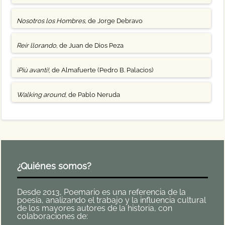
Nosotros los Hombres
, de Jorge Debravo
Reír llorando
, de Juan de Dios Peza
¡Più avanti!
, de Almafuerte (Pedro B. Palacios)
Walking around
, de Pablo Neruda
¿Quiénes somos?
Desde 2013, Poemario es una referencia de la
poesía, analizando el trabajo y la influencia cultural
de los mayores autores de la historia, con
colaboraciones de: