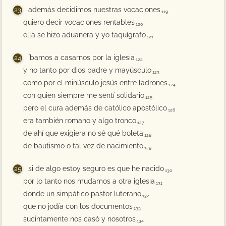
además decidimos nuestras vocaciones
119
quiero decir vocaciones rentables
120
ella se hizo aduanera y yo taquígrafo
121
íbamos a casarnos por la iglesia
122
y no tanto por dios padre y mayúsculo
123
como por el minúsculo jesús entre ladrones
124
con quien siempre me sentí solidario
125
pero el cura además de católico apostólico
126
era también romano y algo tronco
127
de ahí que exigiera no sé qué boleta
128
de bautismo o tal vez de nacimiento
129
si de algo estoy seguro es que he nacido
130
por lo tanto nos mudamos a otra iglesia
131
donde un simpático pastor luterano
132
que no jodía con los documentos
133
sucintamente nos casó y nosotros
134