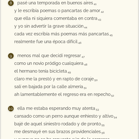
pasé una temporada en buenos aires
41
y le escribía poemas o pancartas de amor
42
que ella ni siquiera comentaba en contra
43
y yo sin advertir la grave situación
44
cada vez escribía más poemas más pancartas
45
realmente fue una época difícil
46
menos mal que decidí regresar
47
como un novio pródigo cualquiera
48
el hermano tenía bicicleta
49
claro me la prestó y en rapto de coraje
50
salí en bajada por la calle almería
51
ah lamentablemente el regreso era en repecho
52
ella me estaba esperando muy atenta
53
cansado como un perro aunque enhiesto y altivo
54
bajé de aquel siniestro rodado y de pronto
55
me desmayé en sus brazos providenciales
56