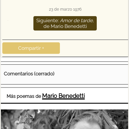
23 de marzo 1976
Siguiente:
Amor de tarde
,
282
de Mario Benedetti
Compartir +
Comentarios (cerrado)
Mario Benedetti
Más poemas de