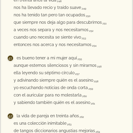
en treinta años la vida
248
nos ha llevado recio y traído suave
249
nos ha tenido tan pero tan ocupados
250
que siempre nos deja algo para descubrirnos
251
a veces nos separa y nos necesitamos
252
cuando uno necesita se siente vivo
253
entonces nos acerca y nos necesitamos
254
es bueno tener a mi mujer aquí
255
aunque estemos silenciosos y sin mirarnos
256
ella leyendo su séptimo círculo
257
y adivinando siempre quién es el asesino
258
yo escuchando noticias de onda corta
259
con el auricular para no molestarla
260
y sabiendo también quién es el asesino
261
la vida de pareja en treinta años
262
es una colección inimitable
263
de tangos diccionarios angustias mejorías
264