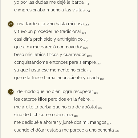
yo por las dudas me dejé la barba
103
e impresionaba mucho a las visitas
104
una tarde ella vino hasta mi casa
105
y tuvo un proceder no tradicional
106
casi diría prohibido y antihigiénico
107
que a mi me pareció conmovedor
108
besó mis labios tíficos y cuarteados
109
conquistándome entonces para siempre
110
ya que hasta ese momento no creía
111
que ella fuese tierna inconsciente y osada
112
de modo que no bien logré recuperar
113
los catorce kilos perdidos en la fiebre
114
me afeité la barba que no era de apóstol
115
sino de bichicome o de ciruja
116
me dediqué a ahorrar y junté dos mil mangos
117
cuando el dólar estaba me parece a uno ochenta
118