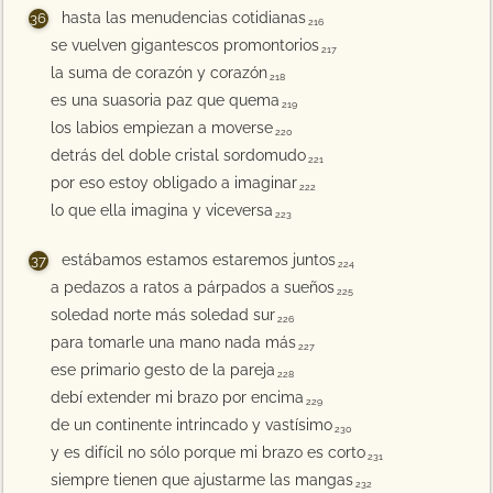
hasta las menudencias cotidianas
216
se vuelven gigantescos promontorios
217
la suma de corazón y corazón
218
es una suasoria paz que quema
219
los labios empiezan a moverse
220
detrás del doble cristal sordomudo
221
por eso estoy obligado a imaginar
222
lo que ella imagina y viceversa
223
estábamos estamos estaremos juntos
224
a pedazos a ratos a párpados a sueños
225
soledad norte más soledad sur
226
para tomarle una mano nada más
227
ese primario gesto de la pareja
228
debí extender mi brazo por encima
229
de un continente intrincado y vastísimo
230
y es difícil no sólo porque mi brazo es corto
231
siempre tienen que ajustarme las mangas
232