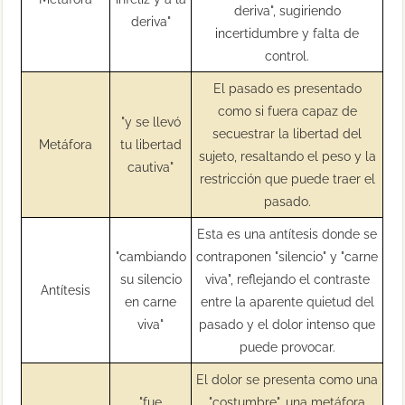
deriva", sugiriendo
deriva"
incertidumbre y falta de
control.
El pasado es presentado
como si fuera capaz de
"y se llevó
secuestrar la libertad del
Metáfora
tu libertad
sujeto, resaltando el peso y la
cautiva"
restricción que puede traer el
pasado.
Esta es una antítesis donde se
"cambiando
contraponen "silencio" y "carne
su silencio
viva", reflejando el contraste
Antítesis
en carne
entre la aparente quietud del
viva"
pasado y el dolor intenso que
puede provocar.
El dolor se presenta como una
"fue
"costumbre", una metáfora