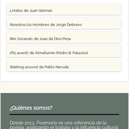
Límites
, de Juan Gelman
Nosotros los Hombres
, de Jorge Debravo
Reír llorando
, de Juan de Dios Peza
¡Più avanti!
, de Almafuerte (Pedro B. Palacios)
Walking around
, de Pablo Neruda
¿Quiénes somos?
Desde 2013, Poemario es una referencia de la
poesía, analizando el trabajo y la influencia cultural