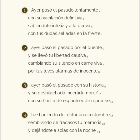
Ayer pasó el pasado lentamente
1
con su vacilación definitiva
2
sabiéndote infeliz y a la deriva
3
con tus dudas selladas en la frente
4
ayer pasó el pasado por el puente
5
y se llevó tu libertad cautiva
6
cambiando su silencio en carne viva
7
por tus leves alarmas de inocente
8
ayer pasó el pasado con su historia
9
y su deshilachada incertidumbre/
10
con su huella de espanto y de reproche
11
fue haciendo del dolor una costumbre
12
sembrando de fracasos tu memoria
13
y dejándote a solas con la noche.
14