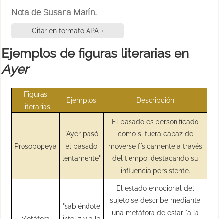
Nota de Susana Marín.
Citar en formato APA +
Ejemplos de figuras literarias en
Ayer
Figuras
Ejemplos
Descripción
Literarias
El pasado es personificado
"Ayer pasó
como si fuera capaz de
Prosopopeya
el pasado
moverse físicamente a través
lentamente"
del tiempo, destacando su
influencia persistente.
El estado emocional del
sujeto se describe mediante
"sabiéndote
una metáfora de estar "a la
Metáfora
infeliz y a la