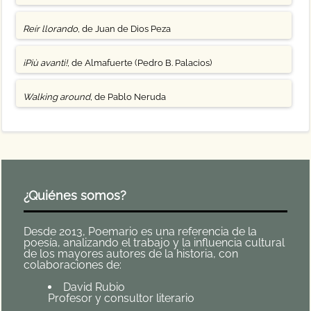
Reír llorando
, de Juan de Dios Peza
¡Più avanti!
, de Almafuerte (Pedro B. Palacios)
Walking around
, de Pablo Neruda
¿Quiénes somos?
Desde 2013, Poemario es una referencia de la
poesía, analizando el trabajo y la influencia cultural
de los mayores autores de la historia, con
colaboraciones de:
David Rubio
Profesor y consultor literario