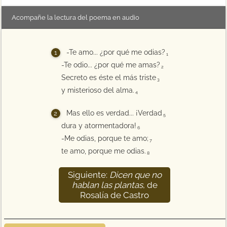
Acompañe la lectura del poema en audio
-Te amo... ¿por qué me odias?
1
-Te odio... ¿por qué me amas?
2
Secreto es éste el más triste
3
y misterioso del alma.
4
Mas ello es verdad... ¡Verdad
5
dura y atormentadora!
6
-Me odias, porque te amo;
7
te amo, porque me odias.
8
Siguiente:
Dicen que no
9
hablan las plantas
, de
Rosalía de Castro