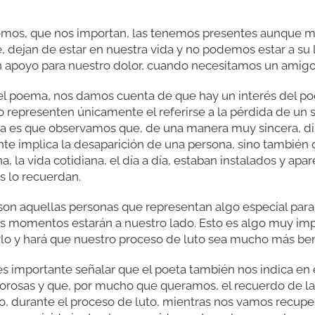
mos, que nos importan, las tenemos presentes aunque m
e, dejan de estar en nuestra vida y no podemos estar a s
n apoyo para nuestro dolor, cuando necesitamos un amig
l poema, nos damos cuenta de que hay un interés del poe
 representen únicamente el referirse a la pérdida de un 
 es que observamos que, de una manera muy sincera, dire
te implica la desaparición de una persona, sino también 
ina, la vida cotidiana, el día a día, estaban instalados y a
s lo recuerdan.
a son aquellas personas que representan algo especial para
 momentos estarán a nuestro lado. Esto es algo muy imp
rlo y hará que nuestro proceso de luto sea mucho más ben
es importante señalar que el poeta también nos indica en 
orosas y que, por mucho que queramos, el recuerdo de la
o, durante el proceso de luto, mientras nos vamos recup