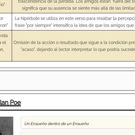
trascendencia de la pérdida. Los amigos están "fuera del t
io"
significa que su ausencia se siente más allá de las limita
or
La hipérbole se utiliza en este verso para resaltar la percep
ron"
frase "por siempre" intensifica la idea de que los amigos que
rida
a el
Omisión de la acción o resultado que sigue a la condición pr
ón,
"acaso", dejando al lector interpretar lo que podría suceder
llan Poe
Un Ensueño dentro de un Ensueño