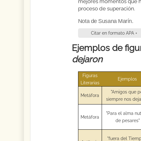
mejores momentos que hem
proceso de superación.
Nota de Susana Marín.
Citar en formato APA +
Ejemplos de figur
dejaron
Figuras
Ejemplos
Literarias
"Amigos que p
Metáfora
siempre nos deja
"Para el alma nut
Metáfora
de pesares"
"fuera del Tiem