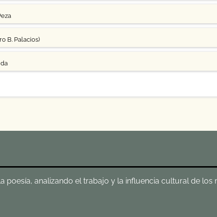
Peza
o B. Palacios)
uda
poesía, analizando el trabajo y la influencia cultural de los