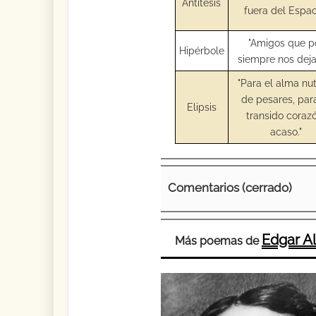
Antítesis
fuera del Espac
"Amigos que p
Hipérbole
siempre nos deja
"Para el alma nut
de pesares, par
Elipsis
transido coraz
acaso."
Comentarios (cerrado)
Edgar A
Más poemas de