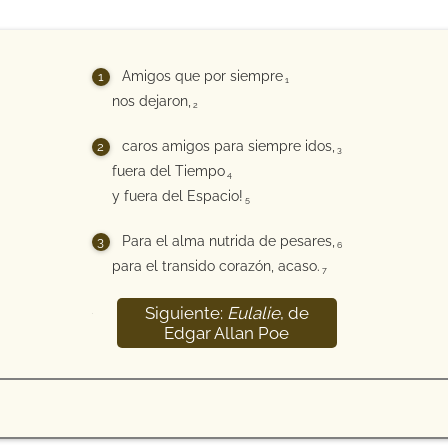
Amigos que por siempre
1
nos dejaron,
2
caros amigos para siempre idos,
3
fuera del Tiempo
4
y fuera del Espacio!
5
Para el alma nutrida de pesares,
6
para el transido corazón, acaso.
7
Siguiente:
Eulalie
, de
8
Edgar Allan Poe