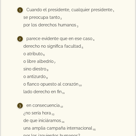
Cuando el presidente, cualquier presidente
1
se preocupa tanto
2
por los derechos humanos
3
parece evidente que en ese caso
4
derecho no significa facultad
5
o atributo
6
o libre albedrío
7
sino diestro
8
o antizurdo
9
o flanco opuesto al corazón
10
lado derecho en fin
11
en consecuencia
12
¿no sería hora
13
de que iniciáramos
14
una amplia campaña internacional
15
por los izquierdos humanos?