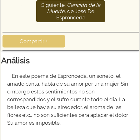
Siguiente:
Canción de la
15
Muerte
, de José De
Espronceda
Compartir +
Análisis
En este poema de Espronceda, un soneto, el
amado canta, habla de su amor por una mujer. Sin
embargo estos sentimientos no son
correspondidos y el sufre durante todo el día. La
belleza que hay a su alrededor, el aroma de las
flores etc., no son suficientes para aplacar el dolor.
Su amor es imposible.