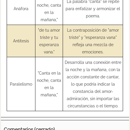
La palabra "canta" se repite
noche, canta
Anáfora
para enfatizar y armonizar el
en la
poema.
mañana,"
"de tu amor
La contraposición de "amor
triste y tu
triste" y "esperanza vana"
Antítesis
esperanza
refleja una mezcla de
vana."
emociones.
Desarrolla una conexión entre
la noche y la mañana, con la
"Canta en la
acción constante de cantar,
noche, canta
Paralelismo
lo que podría indicar la
en la
constancia del amor-
mañana,"
admiración, sin importar las
circunstancias o el tiempo.
Comentarios (cerrado)