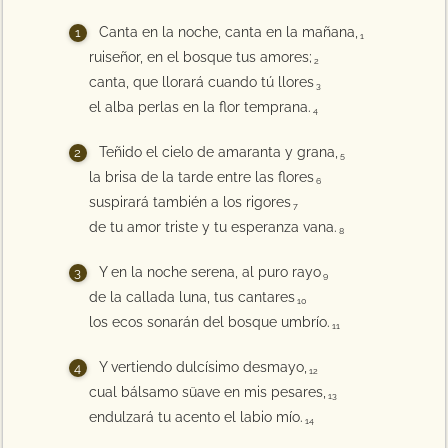
Canta en la noche, canta en la mañana,
1
ruiseñor, en el bosque tus amores;
2
canta, que llorará cuando tú llores
3
el alba perlas en la flor temprana.
4
Teñido el cielo de amaranta y grana,
5
la brisa de la tarde entre las flores
6
suspirará también a los rigores
7
de tu amor triste y tu esperanza vana.
8
Y en la noche serena, al puro rayo
9
de la callada luna, tus cantares
10
los ecos sonarán del bosque umbrío.
11
Y vertiendo dulcísimo desmayo,
12
cual bálsamo süave en mis pesares,
13
endulzará tu acento el labio mío.
14