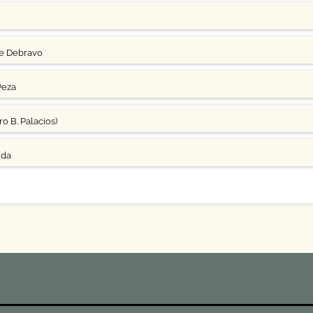
ge Debravo
Peza
o B. Palacios)
uda