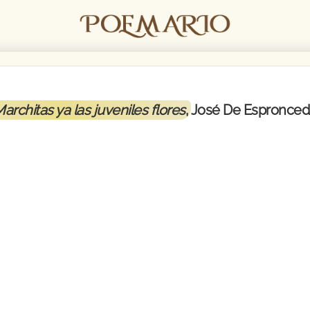
architas ya las juveniles flores
, José De Espronce