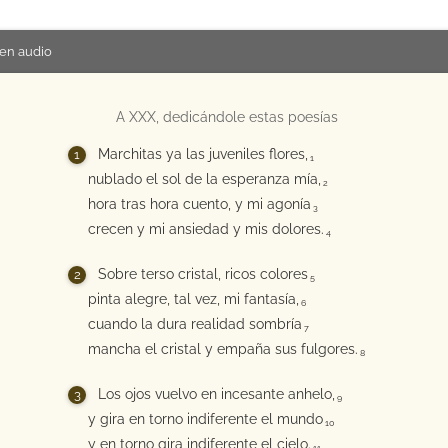
en audio
A XXX, dedicándole estas poesías
Marchitas ya las juveniles flores,
1
nublado el sol de la esperanza mía,
2
hora tras hora cuento, y mi agonía
3
crecen y mi ansiedad y mis dolores.
4
Sobre terso cristal, ricos colores
5
pinta alegre, tal vez, mi fantasía,
6
cuando la dura realidad sombría
7
mancha el cristal y empaña sus fulgores.
8
Los ojos vuelvo en incesante anhelo,
9
y gira en torno indiferente el mundo
10
y en torno gira indiferente el cielo.