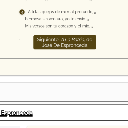
11
A ti las quejas de mi mal profundo,
12
hermosa sin ventura, yo te envío.
13
Mis versos son tu corazón y el mío.
14
Siguiente:
A La Patria
, de
15
José De Espronceda
 Espronceda