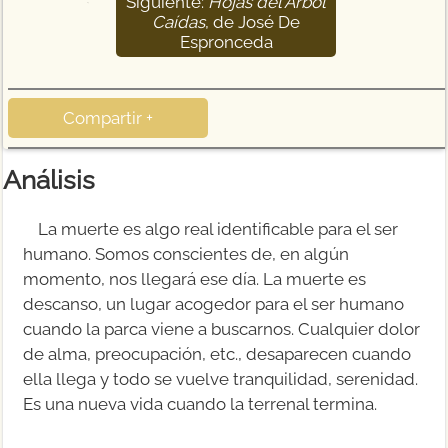
Siguiente:
Hojas del Árbol
65
Caídas
, de José De
Espronceda
Compartir +
Análisis
La muerte es algo real identificable para el ser
humano. Somos conscientes de, en algún
momento, nos llegará ese día. La muerte es
descanso, un lugar acogedor para el ser humano
cuando la parca viene a buscarnos. Cualquier dolor
de alma, preocupación, etc., desaparecen cuando
ella llega y todo se vuelve tranquilidad, serenidad.
Es una nueva vida cuando la terrenal termina.