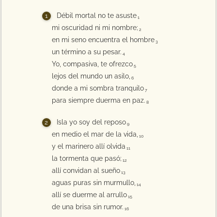
Débil mortal no te asuste
1
mi oscuridad ni mi nombre;
2
en mi seno encuentra el hombre
3
un término a su pesar.
4
Yo, compasiva, te ofrezco
5
lejos del mundo un asilo,
6
donde a mi sombra tranquilo
7
para siempre duerma en paz.
8
Isla yo soy del reposo
9
en medio el mar de la vida,
10
y el marinero allí olvida
11
la tormenta que pasó;
12
allí convidan al sueño
13
aguas puras sin murmullo,
14
allí se duerme al arrullo
15
de una brisa sin rumor.
16