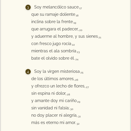
Soy melancólico sauce
17
que su ramaje doliente
18
inclina sobre la frente
19
que arrugara el padecer,
20
y aduerme al hombre, y sus sienes
21
con fresco jugo rocía
22
mientras el ala sombría
23
bate el olvido sobre él.
24
Soy la virgen misteriosa
25
de los últimos amores,
26
y ofrezco un lecho de flores,
27
sin espina ni dolor,
28
y amante doy mi cariño
29
sin vanidad ni falsía;
30
no doy placer ni alegría,
31
más es eterno mi amor.
32