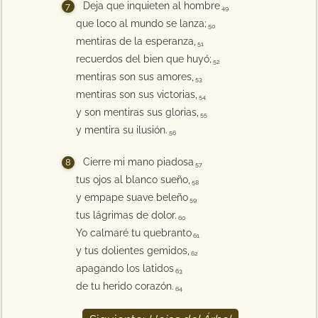
Deja que inquieten al hombre
49
que loco al mundo se lanza;
50
mentiras de la esperanza,
51
recuerdos del bien que huyó;
52
mentiras son sus amores,
53
mentiras son sus victorias,
54
y son mentiras sus glorias,
55
y mentira su ilusión.
56
Cierre mi mano piadosa
57
tus ojos al blanco sueño,
58
y empape suave beleño
59
tus lágrimas de dolor.
60
Yo calmaré tu quebranto
61
y tus dolientes gemidos,
62
apagando los latidos
63
de tu herido corazón.
64