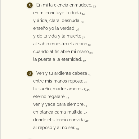
En mi la ciencia enmudece,
33
en mi concluye la duda
34
y árida, clara, desnuda,
35
enseño yo la verdad;
36
y de la vida y la muerte
37
al sabio muestro el arcano
38
cuando al fin abre mi mano
39
la puerta a la eternidad.
40
Ven y tu ardiente cabeza
41
entre mis manos reposa;
42
tu sueño, madre amorosa;
43
eterno regalaré;
44
ven y yace para siempre
45
en blanca cama mullida,
46
donde el silencio convida
47
al reposo y al no ser.
48