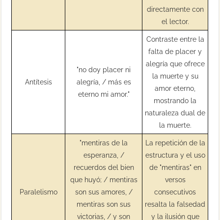
directamente con
el lector.
Contraste entre la
falta de placer y
alegría que ofrece
"no doy placer ni
la muerte y su
Antítesis
alegría, / más es
amor eterno,
eterno mi amor."
mostrando la
naturaleza dual de
la muerte.
"mentiras de la
La repetición de la
esperanza, /
estructura y el uso
recuerdos del bien
de "mentiras" en
que huyó; / mentiras
versos
Paralelismo
son sus amores, /
consecutivos
mentiras son sus
resalta la falsedad
victorias, / y son
y la ilusión que