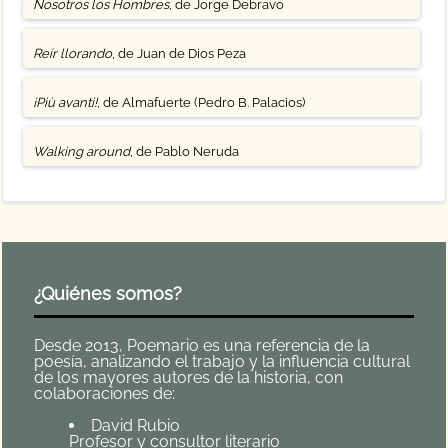
Nosotros los Hombres
, de Jorge Debravo
Reír llorando
, de Juan de Dios Peza
¡Più avanti!
, de Almafuerte (Pedro B. Palacios)
Walking around
, de Pablo Neruda
¿Quiénes somos?
Desde 2013, Poemario es una referencia de la
poesía, analizando el trabajo y la influencia cultural
de los mayores autores de la historia, con
colaboraciones de:
David Rubio
Profesor y consultor literario