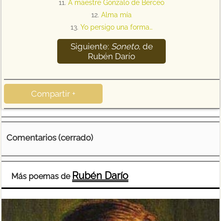
11.
Á maestre Gonzalo de Berceo
12
12.
Alma mía
13
13.
Yo persigo una forma…
Siguiente:
Soneto
, de
14
Rubén Darío
Compartir +
Comentarios (cerrado)
Rubén Darío
Más poemas de