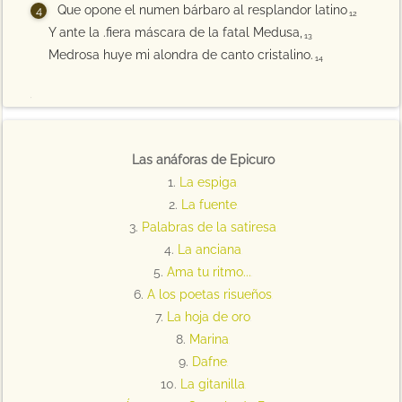
Que opone el numen bárbaro al resplandor latino
12
Y ante la .fiera máscara de la fatal Medusa,
13
Medrosa huye mi alondra de canto cristalino.
14
15
Las anáforas de Epicuro
1.
La espiga
2
2.
La fuente
3
3.
Palabras de la satiresa
4
4.
La anciana
5
5.
Ama tu ritmo...
6
6.
A los poetas risueños
7
7.
La hoja de oro
8
8.
Marina
9
9.
Dafne
10
10.
La gitanilla