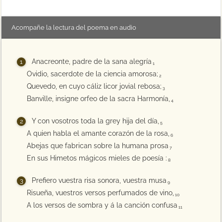
Acompañe la lectura del poema en audio
Anacreonte, padre de la sana alegría
1
Ovidio, sacerdote de la ciencia amorosa;
2
Quevedo, en cuyo cáliz licor jovial rebosa;
3
Banville, insigne orfeo de la sacra Harmonía,
4
Y con vosotros toda la grey hija del día,
5
A quien habla el amante corazón de la rosa,
6
Abejas que fabrican sobre la humana prosa
7
En sus Himetos mágicos mieles de poesía :
8
Prefiero vuestra risa sonora, vuestra musa
9
Risueña, vuestros versos perfumados de vino,
10
A los versos de sombra y á la canción confusa
11