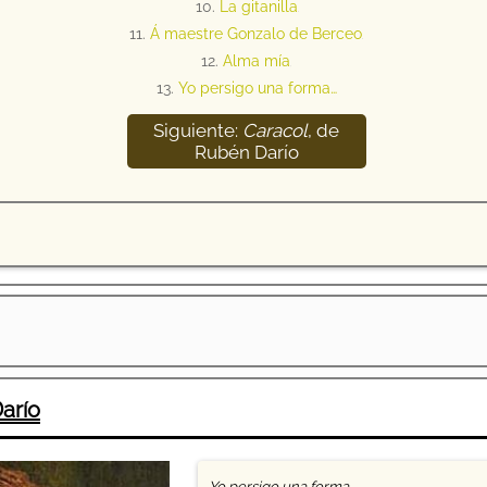
10.
La gitanilla
11.
Á maestre Gonzalo de Berceo
12
12.
Alma mía
13
13.
Yo persigo una forma…
Siguiente:
Caracol
, de
14
Rubén Darío
arío
Yo persigo una forma…