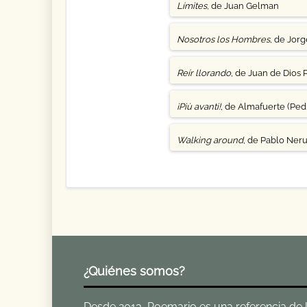
Límites
, de Juan Gelman
Nosotros los Hombres
, de Jor
Reír llorando
, de Juan de Dios 
¡Più avanti!
, de Almafuerte (Pedr
Walking around
, de Pablo Ner
¿Quiénes somos?
Desde 2013, Poemario es una referencia de la 