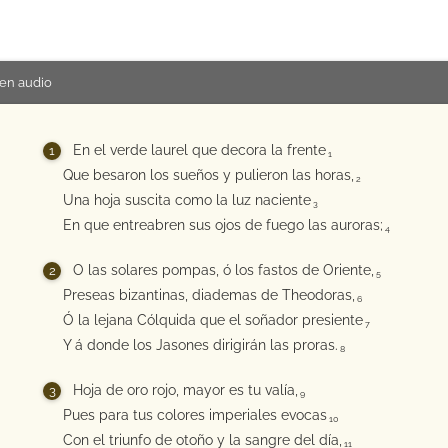
en audio
En el verde laurel que decora la frente
1
Que besaron los sueños y pulieron las horas,
2
Una hoja suscita como la luz naciente
3
En que entreabren sus ojos de fuego las auroras;
4
O las solares pompas, ó los fastos de Oriente,
5
Preseas bizantinas, diademas de Theodoras,
6
Ó la lejana Cólquida que el soñador presiente
7
Y á donde los Jasones dirigirán las proras.
8
Hoja de oro rojo, mayor es tu valía,
9
Pues para tus colores imperiales evocas
10
Con el triunfo de otoño y la sangre del día,
11