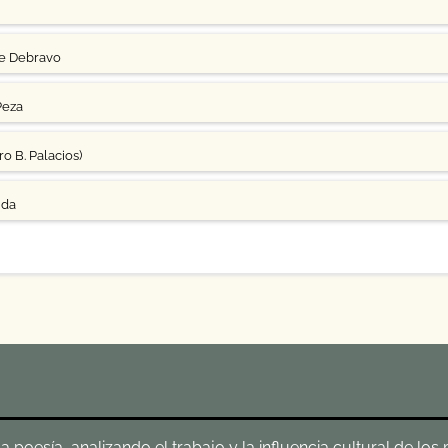
ge Debravo
Peza
o B. Palacios)
uda
poesía, analizando el trabajo y la influencia cultural de los