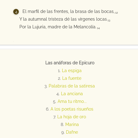
El marfil de las frentes, la brasa de las bocas,
12
Y la autumnal tristeza dé las vírgenes locas
13
Por la Lujuria, madre de la Melancolía.
14
15
Las anáforas de Epicuro
1.
La espiga
2
2.
La fuente
3
3.
Palabras de la satiresa
4
4.
La anciana
5
5.
Ama tu ritmo...
6
6.
A los poetas risueños
7
7.
La hoja de oro
8
8.
Marina
9
9.
Dafne
10