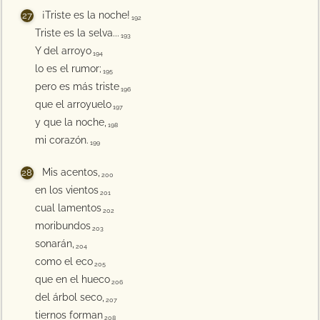
¡Triste es la noche!
192
Triste es la selva...
193
Y del arroyo
194
lo es el rumor;
195
pero es más triste
196
que el arroyuelo
197
y que la noche,
198
mi corazón.
199
Mis acentos,
200
en los vientos
201
cual lamentos
202
moribundos
203
sonarán,
204
como el eco
205
que en el hueco
206
del árbol seco,
207
tiernos forman
208