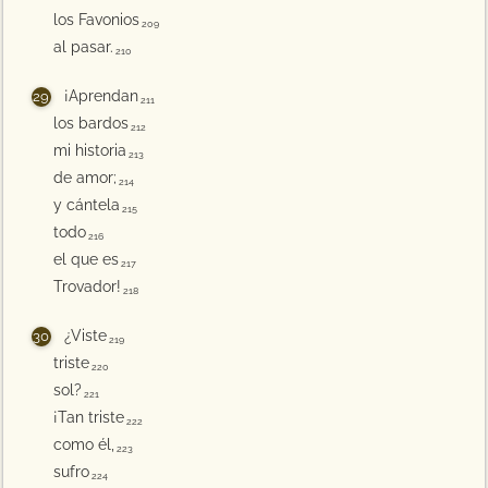
los Favonios
209
al pasar.
210
¡Aprendan
211
los bardos
212
mi historia
213
de amor;
214
y cántela
215
todo
216
el que es
217
Trovador!
218
¿Viste
219
triste
220
sol?
221
¡Tan triste
222
como él,
223
sufro
224