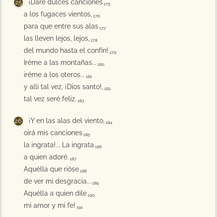
¡Daré dulces canciones
175
a los fugaces vientos,
176
para que entre sus alas
177
las lleven lejos, lejos,
178
del mundo hasta el confín!
179
Iréme a las montañas...
180
iréme a los oteros...
181
y allí tal vez, ¡Dios santo!,
182
tal vez seré feliz.
183
¡Y en las alas del viento,
184
oirá mis canciones
185
la ingrata!... La ingrata
186
a quien adoré.
187
Aquélla que rióse
188
de ver mi desgracia...
189
Aquélla a quien dile
190
mi amor y mi fe!
191