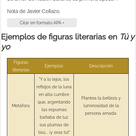
Nota de Javier Collazo.
Citar en formato APA +
Ejemplos de figuras literarias en
Tú y
yo
Figuras
Ejemplos
Descripción
literarias
"Y a lo lejos, los
reflejos de la luna
en alta cumbre
Plantea la belleza y
que, argentando
Metáfora
luminosidad de la
las espumas
persona amada.
bañaba de luz
sus plumas de
tisú... ¡y eras tú!"