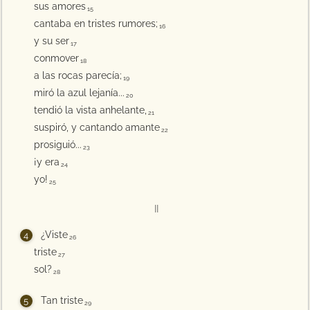
sus amores
15
cantaba en tristes rumores;
16
y su ser
17
conmover
18
a las rocas parecía;
19
miró la azul lejanía...
20
tendió la vista anhelante,
21
suspiró, y cantando amante
22
prosiguió...
23
¡y era
24
yo!
25
II
¿Viste
26
triste
27
sol?
28
Tan triste
29