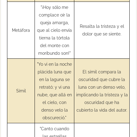
"¡Hoy sólo me
complace oír la
queja amarga,
Resalta la tristeza y el
Metáfora
que al cielo envía
dolor que se siente.
tierna la tórtola
del monte con
moribundo son!"
"Yo vi en la noche
plácida luna que
El símil compara la
en la laguna se
oscuridad que cubre la
retrató; y vi una
luna con un denso velo,
Símil
nube, que allá en
implicando la tristeza y la
el cielo, con
oscuridad que ha
denso velo la
cubierto la vida del autor.
obscureció."
"Canto cuando
las estrellas