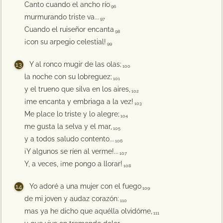
Canto cuando el ancho río
96
murmurando triste va...
97
Cuando el ruiseñor encanta
98
¡con su arpegio celestial!
99
Y al ronco mugir de las olas;
100
la noche con su lobreguez;
101
y el trueno que silva en los aires,
102
¡me encanta y embriaga a la vez!
103
Me place lo triste y lo alegre;
104
me gusta la selva y el mar,
105
y a todos saludo contento...
106
¡Y algunos se ríen al verme!...
107
Y, a veces, ¡me pongo a llorar!
108
Yo adoré a una mujer con el fuego
109
de mi joven y audaz corazón:
110
mas ya he dicho que aquélla olvidóme,
111