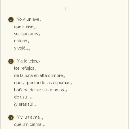
I
Yo vi un ave
1
que süave
2
sus cantares
3
entonó
4
y voló...
5
Y a lo lejos,
6
los reflejos
7
de la luna en alta cumbre
8
que, argentando las espumas
9
bañaba de luz sus plumas
10
de tisú...
11
¡y eras tú!
12
Y vi un alma
13
que, sin calma,
14