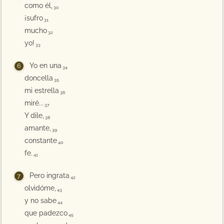
como él,
30
¡sufro
31
mucho
32
yo!
33
Yo en una
34
doncella
35
mi estrella
36
miré...
37
Y dile,
38
amante,
39
constante
40
fe.
41
Pero ingrata
42
olvidóme,
43
y no sabe
44
que padezco
45