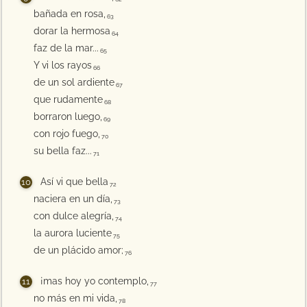
bañada en rosa,
63
dorar la hermosa
64
faz de la mar...
65
Y vi los rayos
66
de un sol ardiente
67
que rudamente
68
borraron luego,
69
con rojo fuego,
70
su bella faz...
71
Así vi que bella
72
naciera en un día,
73
con dulce alegría,
74
la aurora luciente
75
de un plácido amor;
76
¡mas hoy yo contemplo,
77
no más en mi vida,
78