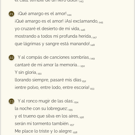
el cáliz terrible de un fiero dolor!
143
¡Qué amargo es el amor!
144
¡Qué amargo es el amor! ¡Así exclamando,
145
yo cruzaré el desierto de mi vida,
146
mostrando a todos mi profunda herida,
147
que lágrimas y sangre está manando!
148
Y al compás de canciones sombrías,
149
cantaré de mi amor la memoria...
150
Y sin gloria,
151
llorando siempre, pasaré mis días
152
¡entre polvo, entre lodo, entre escoria!
153
Y al ronco mugir de las olas;
154
la noche con su lobreguez;
155
y el trueno que silva en los aires,
156
serán mi tormento también.
157
Me place lo triste y lo alegre:
158