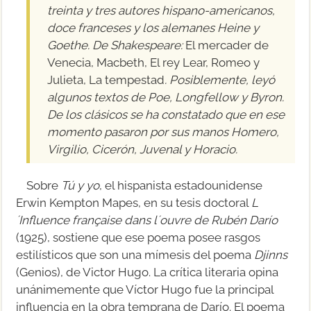
treinta y tres autores hispano-americanos,
doce franceses y los alemanes Heine y
Goethe. De Shakespeare:
El mercader de
Venecia, Macbeth, El rey Lear, Romeo y
Julieta, La tempestad
. Posiblemente, leyó
algunos textos de Poe, Longfellow y Byron.
De los clásicos se ha constatado que en ese
momento pasaron por sus manos Homero,
Virgilio, Cicerón, Juvenal y Horacio.
Sobre
Tú y yo
, el hispanista estadounidense
Erwin Kempton Mapes, en su tesis doctoral
L
´Influence française dans l´ouvre de Rubén Darío
(1925), sostiene que ese poema posee rasgos
estilísticos que son una mímesis del poema
Djinns
(Genios), de Victor Hugo. La crítica literaria opina
unánimemente que Víctor Hugo fue la principal
influencia en la obra temprana de Darío. El poema