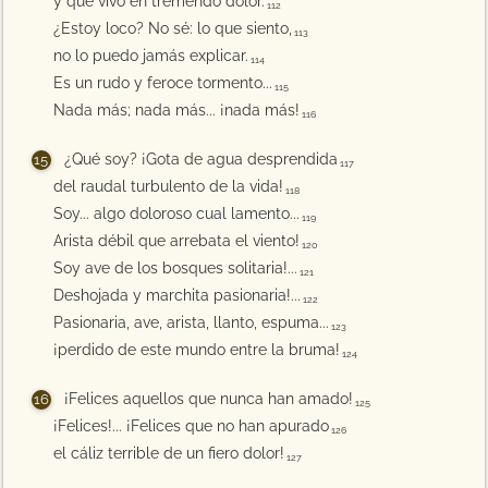
y que vivo en tremendo dolor.
112
¿Estoy loco? No sé: lo que siento,
113
no lo puedo jamás explicar.
114
Es un rudo y feroce tormento...
115
Nada más; nada más... ¡nada más!
116
¿Qué soy? ¡Gota de agua desprendida
117
del raudal turbulento de la vida!
118
Soy... algo doloroso cual lamento...
119
Arista débil que arrebata el viento!
120
Soy ave de los bosques solitaria!...
121
Deshojada y marchita pasionaria!...
122
Pasionaria, ave, arista, llanto, espuma...
123
¡perdido de este mundo entre la bruma!
124
¡Felices aquellos que nunca han amado!
125
¡Felices!... ¡Felices que no han apurado
126
el cáliz terrible de un fiero dolor!
127