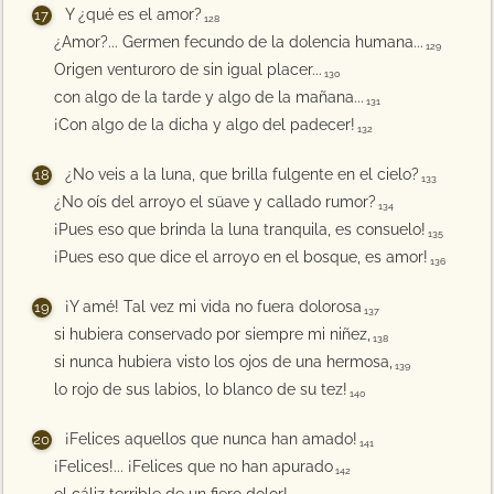
Y ¿qué es el amor?
128
¿Amor?... Germen fecundo de la dolencia humana...
129
Origen venturoro de sin igual placer...
130
con algo de la tarde y algo de la mañana...
131
¡Con algo de la dicha y algo del padecer!
132
¿No veis a la luna, que brilla fulgente en el cielo?
133
¿No oís del arroyo el süave y callado rumor?
134
¡Pues eso que brinda la luna tranquila, es consuelo!
135
¡Pues eso que dice el arroyo en el bosque, es amor!
136
¡Y amé! Tal vez mi vida no fuera dolorosa
137
si hubiera conservado por siempre mi niñez,
138
si nunca hubiera visto los ojos de una hermosa,
139
lo rojo de sus labios, lo blanco de su tez!
140
¡Felices aquellos que nunca han amado!
141
¡Felices!... ¡Felices que no han apurado
142