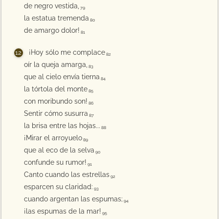
de negro vestida,
79
la estatua tremenda
80
de amargo dolor!
81
¡Hoy sólo me complace
82
oír la queja amarga,
83
que al cielo envía tierna
84
la tórtola del monte
85
con moribundo son!
86
Sentir cómo susurra
87
la brisa entre las hojas...
88
¡Mirar el arroyuelo
89
que al eco de la selva
90
confunde su rumor!
91
Canto cuando las estrellas
92
esparcen su claridad:
93
cuando argentan las espumas;
94
¡las espumas de la mar!
95