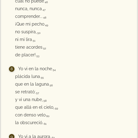
cual no puede
46
nunca, nunca
47
comprender...
48
¡Que mi pecho
49
no suspira,
50
ni mi lira
51
tiene acordes
52
de placer!
53
Yo vi en la noche
54
plácida luna
55
que en la laguna
56
se retrató;
57
y vi una nube,
58
que allá en el cielo,
59
con denso velo
60
la obscureció.
61
Yo vi a la aurora,
62