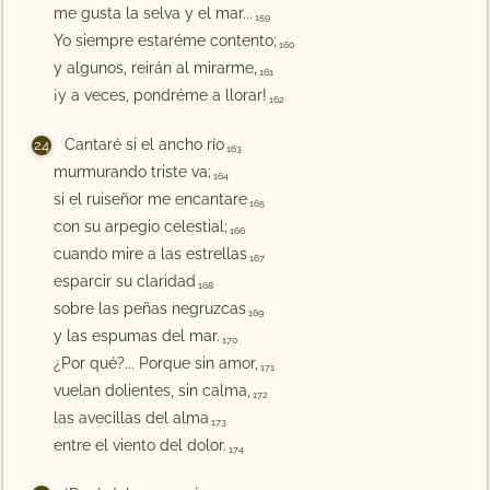
me gusta la selva y el mar...
159
Yo siempre estaréme contento;
160
y algunos, reirán al mirarme,
161
¡y a veces, pondréme a llorar!
162
Cantaré si el ancho río
163
murmurando triste va;
164
si el ruiseñor me encantare
165
con su arpegio celestial;
166
cuando mire a las estrellas
167
esparcir su claridad
168
sobre las peñas negruzcas
169
y las espumas del mar.
170
¿Por qué?... Porque sin amor,
171
vuelan dolientes, sin calma,
172
las avecillas del alma
173
entre el viento del dolor.
174