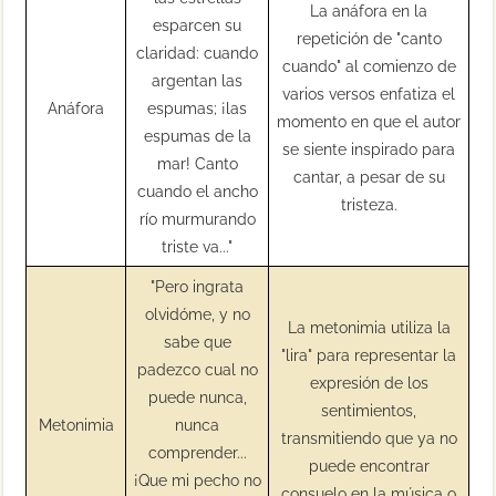
La anáfora en la
esparcen su
repetición de "canto
claridad: cuando
cuando" al comienzo de
argentan las
varios versos enfatiza el
Anáfora
espumas; ¡las
momento en que el autor
espumas de la
se siente inspirado para
mar! Canto
cantar, a pesar de su
cuando el ancho
tristeza.
río murmurando
triste va..."
"Pero ingrata
olvidóme, y no
La metonimia utiliza la
sabe que
"lira" para representar la
padezco cual no
expresión de los
puede nunca,
sentimientos,
Metonimia
nunca
transmitiendo que ya no
comprender...
puede encontrar
¡Que mi pecho no
consuelo en la música o